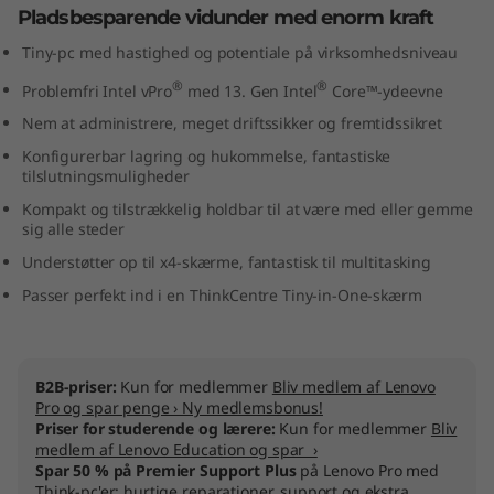
Pladsbesparende vidunder med enorm kraft
n
Tiny-pc med hastighed og potentiale på virksomhedsniveau
y
®
®
Problemfri Intel vPro
med 13. Gen Intel
Core™-ydeevne
(
Nem at administrere, meget driftssikker og fremtidssikret
Konfigurerbar lagring og hukommelse, fantastiske
I
tilslutningsmuligheder
n
Kompakt og tilstrækkelig holdbar til at være med eller gemme
sig alle steder
t
Understøtter op til x4-skærme, fantastisk til multitasking
Passer perfekt ind i en ThinkCentre Tiny-in-One-skærm
e
l
B2B-priser:
Kun for medlemmer
Bliv medlem af Lenovo
)
Pro og spar penge › Ny medlemsbonus!
Priser for studerende og lærere:
Kun for medlemmer
Bliv
medlem af Lenovo Education og spar ›
Spar 50 % på Premier Support Plus
på Lenovo Pro med
Think-pc'er: hurtige reparationer, support og ekstra