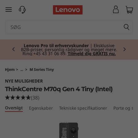
T
spring til hovedindhold
h
i
Currently displaying item 2 of 2
n
Lenovo Pro til erhvervskunder
| Eksklusive
B2B-priser, personlig rådgiver og meget mere.
Ring:+45 43 31 06 89.
Tilmeld dig GRATIS nu.
k
C
Hjem
>
...
>
M Series Tiny
NYE MULIGHEDER
e
ThinkCentre M70q Gen 4 Tiny (Intel)
n
(38)
Oversigt
Egenskaber
Tekniske specifikationer
Porte og slo
t
r