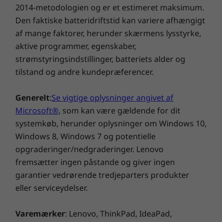
2014-metodologien og er et estimeret maksimum.
bæredygtigt skovbrug.
Den stationære ThinkCentre M70q Gen 4 Tiny-
Den faktiske batteridriftstid kan variere afhængigt
computer (Intel) er nem at installere,
Certificeringer/registreringer
af mange faktorer, herunder skærmens lysstyrke,
opgradere og administrere. Med ubesværet
®
aktive programmer, egenskaber,
ENERGY STAR
8.0 (udvalgte modeller)
adgang til SSD og hukommelsesmodulet er
strømstyringsindstillinger, batteriets alder og
®
EPEAT
Gold, hvor det er relevant*
det en leg at udvide og vedligeholde. Desuden
tilstand og andre kundepræferencer.
RoHS-kompatibel
kan denne pc forbindes med ældre
ERP LOT3
computerudstyr og er designet til at kunne
Generelt
:
Se vigtige oplysninger angivet af
TÜV Ultralavt støjniveau
vokse med din virksomhed.
Microsoft®
, som kan være gældende for dit
TCO 9.0
systemkøb, herunder oplysninger om Windows 10,
Windows 8, Windows 7 og potentielle
*Besøg
www.epeat.net
for at se registreringsstatus efter land.
opgraderinger/nedgraderinger. Lenovo
fremsætter ingen påstande og giver ingen
ANDRE OPLYSNINGER
garantier vedrørende tredjeparters produkter
eller serviceydelser.
Sikkerhed
Trusted Platform Module 2.0
Varemærker
: Lenovo, ThinkPad, IdeaPad,
BIOS-baseret Smart USB Protection