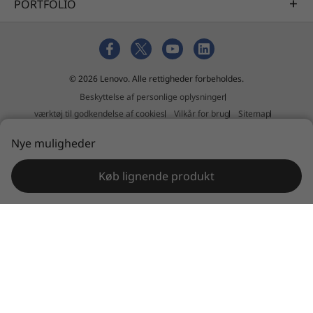
PORTFOLIO
© 2026 Lenovo. Alle rettigheder forbeholdes.
Beskyttelse af personlige oplysninger
værktøj til godkendelse af cookies
Vilkår for brug
Sitemap
Ekstern indsendelsespolitik
Nye muligheder
Erklæring mod slaveri og menneskehandel
Køb lignende produkt
ThinkCentre Tiny-in-One sælges separat.
Mindre påvirkning på planeten og
brugerne