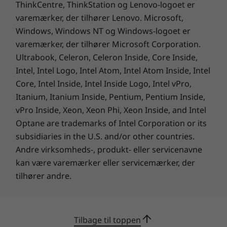
ThinkCentre, ThinkStation og Lenovo-logoet er
Kensington Security Slot™
varemærker, der tilhører Lenovo. Microsoft,
®
®
Intel vPro
med Intel
Hardware-skjold
Windows, Windows NT og Windows-logoet er
varemærker, der tilhører Microsoft Corporation.
Strømforsyning
Ultrabook, Celeron, Celeron Inside, Core Inside,
135W, 89 % energibesparende
Skærm, tastatur og mus sælges separat.
Intel, Intel Logo, Intel Atom, Intel Atom Inside, Intel
90W, 89 % energibesparende
Core, Intel Inside, Intel Inside Logo, Intel vPro,
65W, 89 % energibesparende
Itanium, Itanium Inside, Pentium, Pentium Inside,
Lige så alsidig som den er kraftfuld
Forudinstalleret software
vPro Inside, Xeon, Xeon Phi, Xeon Inside, and Intel
Optane are trademarks of Intel Corporation or its
Lenovo Commercial Vantage
Den stationære ThinkCentre M70q Gen 4 Tiny-
Office 365 (prøveversion)
subsidiaries in the U.S. and/or other countries.
computer (Intel) er primært designet med
Andre virksomheds-, produkt- eller servicenavne
tanke på mennesker – og mindre
Administrationsmuligheder
arbejdsområder. Dens slanke, moderne design
kan være varemærker eller servicemærker, der
Understøtter op til 4 separate skærme
og kompakte 1L form betyder, at denne Tiny-pc
tilhører andre.
kan passe ind overalt uden problemer. Den kan
®
Intel
Active Management Technology
stå på et skrivebord, monteres på en væg,
være ude af syne eller glide helt tæt ind på
Pakkens indhold
Tilbage til toppen
bagsiden af ​​en ThinkCentre Tiny-in-One (TIO)-
ThinkCentre M70q Gen 4 Tiny (Intel)