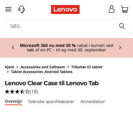
spring til hovedindhold
Currently displaying item 2 of 2
Microsoft 365 nu med 50 %
rabat i kurven ved
køb af en PC – til og med 30. september
Hjem
>
Accessories and Software
>
Tilbehør til tablet
>
Tablet Accessories_Android Tablets
Lenovo Clear Case til Lenovo Tab
(18)
Oversigt
Tekniske specifikationer
Anmeldelser