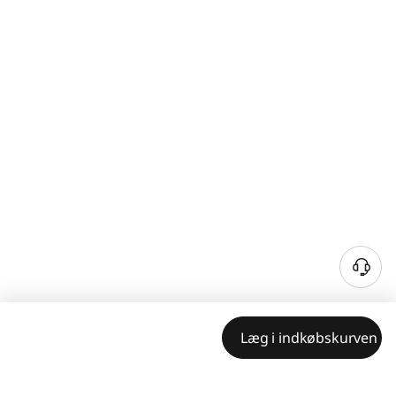
Læg i indkøbskurven