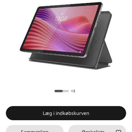
+3
Læg i indkøbskurven
Sammenlign
Ønskeliste