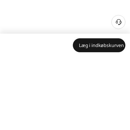
Læg i indkøbskurven