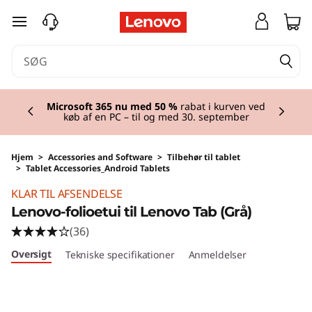
spring til hovedindhold
Currently displaying item 2 of 2
Microsoft 365 nu med 50 %
rabat i kurven ved
køb af en PC – til og med 30. september
Hjem
>
Accessories and Software
>
Tilbehør til tablet
>
Tablet Accessories_Android Tablets
KLAR TIL AFSENDELSE
Lenovo-folioetui til Lenovo Tab (Grå)
(36)
Oversigt
Tekniske specifikationer
Anmeldelser