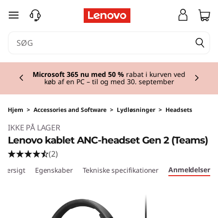
spring til hovedindhold
Currently displaying item 2 of 2
Microsoft 365 nu med 50 %
rabat i kurven ved
køb af en PC – til og med 30. september
Hjem
>
Accessories and Software
>
Lydløsninger
>
Headsets
IKKE PÅ LAGER
Lenovo kablet ANC-headset Gen 2 (Teams)
(2)
Anmeldelser
Oversigt
Egenskaber
Tekniske specifikationer