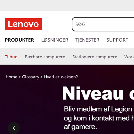
s
p
PRODUKTER
LØSNINGER
TJENESTER
SUPPORT
r
i
Tilbud
Bærbare computere
Stationære computere
Work
n
g
t
Home
>
Glossary
> Hvad er x-aksen?
i
l
h
o
v
e
d
i
n