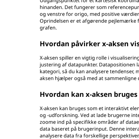
Udgangspunktet for et kartesisk koordina
hinanden. Det fungerer som referencepunktet
og venstre for origo, med positive værdier
Oprindelsen er et afgørende pejlemærke fo
grafen.
Hvordan påvirker x-aksen vis
X-aksen spiller en vigtig rolle i visualis
justering af datapunkter. Datapositionen l
kategori, så du kan analysere tendenser, 
aksen hjælper også med at sammenligne dat
Hvordan kan x-aksen bruges 
X-aksen kan bruges som et interaktivt elem
og -udforskning. Ved at lade brugerne in
zoome ind på specifikke områder af dataen
data baseret på brugerinput. Denne intera
analysere data fra forskellige perspektiver