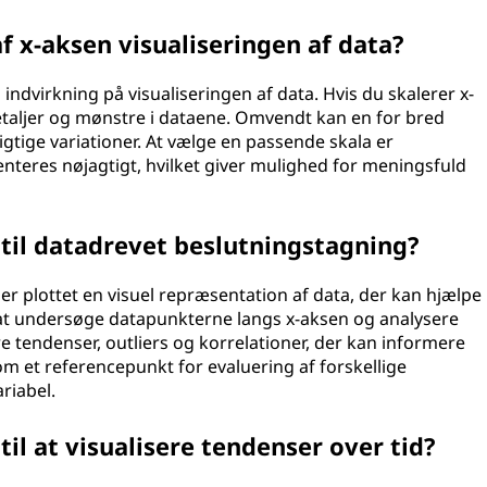
f x-aksen visualiseringen af data?
indvirkning på visualiseringen af data. Hvis du skalerer x-
etaljer og mønstre i dataene. Omvendt kan en for bred
gtige variationer. At vælge en passende skala er
enteres nøjagtigt, hvilket giver mulighed for meningsfuld
til datadrevet beslutningstagning?
r plottet en visuel repræsentation af data, der kan hjælpe
at undersøge datapunkterne langs x-aksen og analysere
re tendenser, outliers og korrelationer, der kan informere
m et referencepunkt for evaluering af forskellige
riabel.
il at visualisere tendenser over tid?