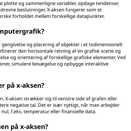
at plotte og sammenligne variabler, opdage tendenser,
drevne beslutninger. X-aksen fungerer som et
orske forholdet mellem forskellige datapunkter.
mputergrafik?
 gengivelse og placering af objekter i et todimensionelt
efinerer den horisontale retning af en grafisk scene og
lse og orientering af forskellige grafiske elementer. Ved
ioner, simulere bevægelse og opbygge interaktive
er på x-aksen?
. X-aksen strækker sig til venstre side af grafen eller
tere negative tal. Det er især nyttigt, når man arbejder
ul, f.eks. temperatur eller finansielle data.
en på x-aksen?