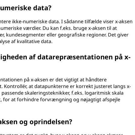
numeriske data?
ntere ikke-numeriske data. I sådanne tilfælde viser x-aksen
 numeriske værdier. Du kan f.eks. bruge x-aksen til at
r, kundesegmenter eller geografiske regioner. Det giver
se af kvalitative data.
tigheden af datarepræsentationen på x-
ntationen på x-aksen er det vigtigt at håndtere
. Kontrollér, at datapunkterne er korrekt justeret langs x-
assende skaleringsteknikker, f.eks. logaritmisk skala
t, for at forhindre forvrængning og nøjagtigt afspejle
aksen og oprindelsen?