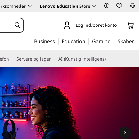
 virksomheder
Lenovo Education
Store
Log ind/opret konto
Business
Education
Gaming
Skaber
lefon
Servere og lager
AI (Kunstig intelligens)