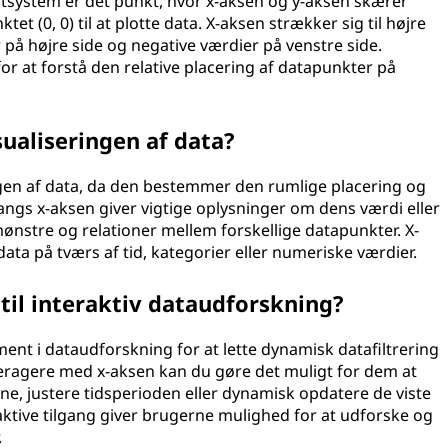
tsystem er det punkt, hvor x-aksen og y-aksen skærer
 (0, 0) til at plotte data. X-aksen strækker sig til højre
 på højre side og negative værdier på venstre side.
r at forstå den relative placering af datapunkter på
ualiseringen af data?
eringen af data, da den bestemmer den rumlige placering og
angs x-aksen giver vigtige oplysninger om dens værdi eller
mønstre og relationer mellem forskellige datapunkter. X-
a på tværs af tid, kategorier eller numeriske værdier.
til interaktiv dataudforskning?
ent i dataudforskning for at lette dynamisk datafiltrering
teragere med x-aksen kan du gøre det muligt for dem at
e, justere tidsperioden eller dynamisk opdatere de viste
ktive tilgang giver brugerne mulighed for at udforske og
.