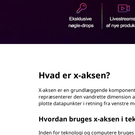
d
h
o
l
d
page hero 2/3
Hvad er x-aksen?
X-aksen er en grundlæggende komponent i
repræsenterer den vandrette dimension af e
plotte datapunkter i retning fra venstre m
Hvordan bruges x-aksen i te
Inden for teknologi og computere bruges x