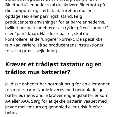
d
Bluetooth®-enheder skal du aktivere Bluetooth på
din computer og sætte tastaturet og musen i
l
opdagelses- eller parringstilstand. Følg
producentens anvisninger for at parre enhederne,
ø
hvilket normalt indebærer at trykke på en "connect"-
eller "pair"-knap. Når de er parret, skal du
s
kontrollere, at de fungerer korrekt. De specifikke
m
trin kan variere, så se producentens instruktioner
for at få præcis vejledning.
u
Kræver et trådløst tastatur og en
s
trådløs mus batterier?
?
Ja, disse enheder har normalt brug for en eller anden
form for strøm. Nogle leveres med genopladelige
batterier, mens andre kræver engangsbatterier som
AA eller AAA. Sørg for at tjekke batteriniveauet med
jævne mellemrum og genoplad eller udskift efter
behov.