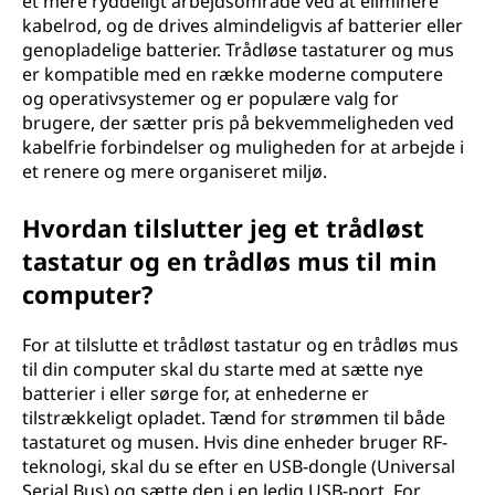
et mere ryddeligt arbejdsområde ved at eliminere
t
kabelrod, og de drives almindeligvis af batterier eller
genopladelige batterier. Trådløse tastaturer og mus
u
er kompatible med en række moderne computere
og operativsystemer og er populære valg for
r
brugere, der sætter pris på bekvemmeligheden ved
kabelfrie forbindelser og muligheden for at arbejde i
o
et renere og mere organiseret miljø.
g
Hvordan tilslutter jeg et trådløst
tastatur og en trådløs mus til min
e
computer?
n
For at tilslutte et trådløst tastatur og en trådløs mus
t
til din computer skal du starte med at sætte nye
batterier i eller sørge for, at enhederne er
r
tilstrækkeligt opladet. Tænd for strømmen til både
tastaturet og musen. Hvis dine enheder bruger RF-
å
teknologi, skal du se efter en USB-dongle (Universal
Serial Bus) og sætte den i en ledig USB-port. For