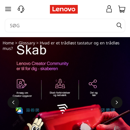
H
spring til hovedindhold
v
a
d
Home
>
Glossary
> Hvad er et trådløst tastatur og en trådløs
mus?
e
r
e
t
t
r