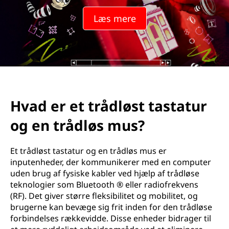
å
Læs mere
d
l
ø
s
Hvad er et trådløst tastatur
t
og en trådløs mus?
t
a
Et trådløst tastatur og en trådløs mus er
inputenheder, der kommunikerer med en computer
s
uden brug af fysiske kabler ved hjælp af trådløse
teknologier som Bluetooth ® eller radiofrekvens
t
(RF). Det giver større fleksibilitet og mobilitet, og
brugerne kan bevæge sig frit inden for den trådløse
a
forbindelses rækkevidde. Disse enheder bidrager til