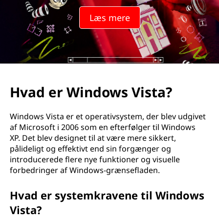
o
Læs mere
w
s
V
i
Hvad er Windows Vista?
s
Windows Vista er et operativsystem, der blev udgivet
t
af Microsoft i 2006 som en efterfølger til Windows
XP. Det blev designet til at være mere sikkert,
a
pålideligt og effektivt end sin forgænger og
introducerede flere nye funktioner og visuelle
?
forbedringer af Windows-grænsefladen.
Hvad er systemkravene til Windows
Vista?