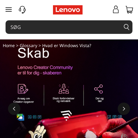
H
spring til hovedindhold
v
a
d
Home
>
Glossary
> Hvad er Windows Vista?
e
r
W
i
n
d