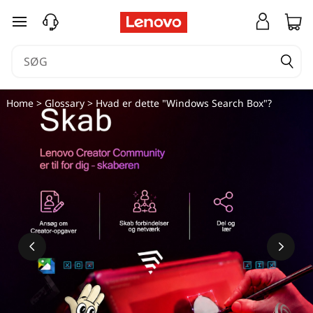
spring til hovedindhold
Home
>
Glossary
> Hvad er dette "Windows Search Box"?