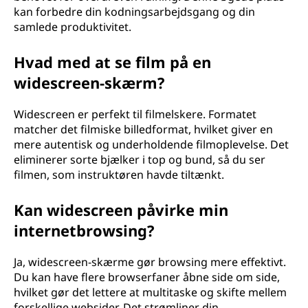
t
kan forbedre din kodningsarbejdsgang og din
samlede produktivitet.
a
Hvad med at se film på en
n
widescreen-skærm?
d
Widescreen er perfekt til filmelskere. Formatet
a
matcher det filmiske billedformat, hvilket giver en
mere autentisk og underholdende filmoplevelse. Det
r
eliminerer sorte bjælker i top og bund, så du ser
filmen, som instruktøren havde tiltænkt.
d
Kan widescreen påvirke min
s
internetbrowsing?
k
Ja, widescreen-skærme gør browsing mere effektivt.
æ
Du kan have flere browserfaner åbne side om side,
hvilket gør det lettere at multitaske og skifte mellem
r
forskellige websider. Det strømliner din