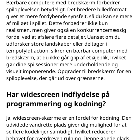
Bærbare computere med bredskærm forbedrer
d
spiloplevelsen betydeligt. Det bredere billedformat
giver et mere fordybende synsfelt, så du kan se mere
e
af miljøet i spillet. Dette forbedrer ikke kun
realismen, men giver også en konkurrencemæssig
t
fordel ved at afsløre flere detaljer. Uanset om du
udforsker store landskaber eller deltager i
s
tempofyldt action, sikrer en bærbar computer med
bredskærm, at du ikke går glip af et øjeblik, hvilket
i
gør dine spilsessioner mere underholdende og
visuelt imponerende. Opgrader til bredskærm for en
g
spiloplevelse, der går ud over grænserne.
f
Har widescreen indflydelse på
r
programmering og kodning?
a
Ja, widescreen-skærme er en fordel for kodning. Den
udvidede vandrette plads giver dig mulighed for at
s
se flere kodelinjer samtidigt, hvilket reducerer
behovet for overdreven rulning. Denne øgede plads