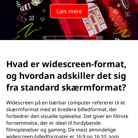
s
Læs mere
c
r
e
e
Hvad er widescreen-format,
n
og hvordan adskiller det sig
-
fra standard skærmformat?
f
Widescreen på en bærbar computer refererer til et
o
skærmformat med et bredere billedformat, der
forbedrer den visuelle oplevelse. Det giver en filmisk
r
fornemmelse, der er ideel til fordybende
filmoplevelser og gaming. De mest almindelige
m
widescreen-billedformater er 16:9 og 16:10, som