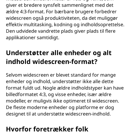
giver et bredere synsfelt sammenlignet med det
a
ældre 4:3-format. For bærbare brugere forbedrer
t
widescreen også produktiviteten, da det muliggør
effektiv multitasking, kodning og indholdsoprettelse.
,
Den udvidede vandrette plads giver plads til flere
applikationer samtidigt.
o
Understøtter alle enheder og alt
g
indhold widescreen-format?
h
Selvom widescreen er blevet standard for mange
v
enheder og indhold, understøtter ikke alle dette
format fuldt ud. Nogle ældre indholdstyper kan have
o
billedformatet 4:3, og visse enheder, især ældre
modeller, er muligvis ikke optimeret til widescreen.
r
De fleste moderne enheder og platforme er dog
designet til at understøtte widescreen-indhold.
d
Hvorfor foretrækker folk