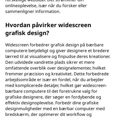
onlineoplevelse, især når du forsker eller
m
sammenligner information.
f
Hvordan påvirker widescreen
o
grafisk design?
r
Widescreen forbedrer grafisk design på bærbare
computere betydeligt og giver designere et bredere
m
lærred til at visualisere og finpudse deres kreationer.
Den udvidede vandrette plads sikrer et mere
a
omfattende overblik over designelementer, hvilket
fremmer præcision og kreativitet. Dette forbedrede
t
arbejdsområde er især en fordel, når du arbejder
med komplicerede detaljer, hvilket gør widescreen-
?
bærbare computere til det foretrukne valg for
grafiske designere, der søger en fordybende og
effektiv designoplevelse. Forbedr dine grafiske
designmuligheder med en bærbar computer med
bredskærm, der optimerer dit workflow og