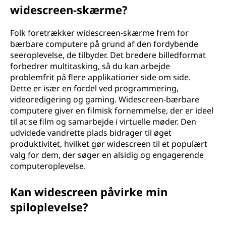
a
widescreen-skærme?
n
Folk foretrækker widescreen-skærme frem for
a
bærbare computere på grund af den fordybende
seeroplevelse, de tilbyder. Det bredere billedformat
d
forbedrer multitasking, så du kan arbejde
problemfrit på flere applikationer side om side.
s
Dette er især en fordel ved programmering,
videoredigering og gaming. Widescreen-bærbare
k
computere giver en filmisk fornemmelse, der er ideel
til at se film og samarbejde i virtuelle møder. Den
i
udvidede vandrette plads bidrager til øget
produktivitet, hvilket gør widescreen til et populært
l
valg for dem, der søger en alsidig og engagerende
computeroplevelse.
l
Kan widescreen påvirke min
e
spiloplevelse?
r