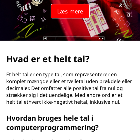
t
Læs mere
e
g
e
r
Hvad er et helt tal?
?
Et helt tal er en type tal, som repræsenterer en
komplet mængde eller et tælletal uden brøkdele eller
decimaler. Det omfatter alle positive tal fra nul og
strækker sig i det uendelige. Med andre ord er et
helt tal ethvert ikke-negativt heltal, inklusive nul.
Hvordan bruges hele tal i
computerprogrammering?