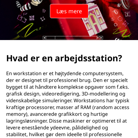
b
Læs mere
e
j
d
s
Hvad er en arbejdsstation?
s
En workstation er et højtydende computersystem,
t
der er designet til professionel brug. Den er specielt
bygget til at håndtere komplekse opgaver som f.eks.
a
grafisk design, videoredigering, 3D-modellering og
videnskabelige simuleringer. Workstations har typisk
t
kraftige processorer, masser af RAM (random access
memory), avancerede grafikkort og hurtige
i
lagringsløsninger. Disse maskiner er optimeret til at
levere enestående ydeevne, pålidelighed og
o
stabilitet, hvilket gør dem ideelle til professionelle