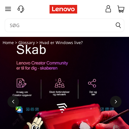
spring til hovedindhold
Home
>
Glossary
> Hvad er Windows live?