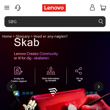
H
spring til hovedindhold
v
a
d
Home
>
Glossary
> Hvad er any-nøglen?
e
r
a
n
y
-