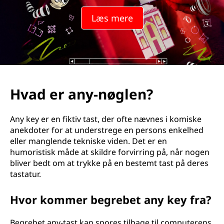
t
Læs mere
a
s
t
e
Hvad er any-nøglen?
n
Any key er en fiktiv tast, der ofte nævnes i komiske
?
anekdoter for at understrege en persons enkelhed
eller manglende tekniske viden. Det er en
humoristisk måde at skildre forvirring på, når nogen
bliver bedt om at trykke på en bestemt tast på deres
tastatur.
Hvor kommer begrebet any key fra?
Begrebet any-tast kan spores tilbage til computerens