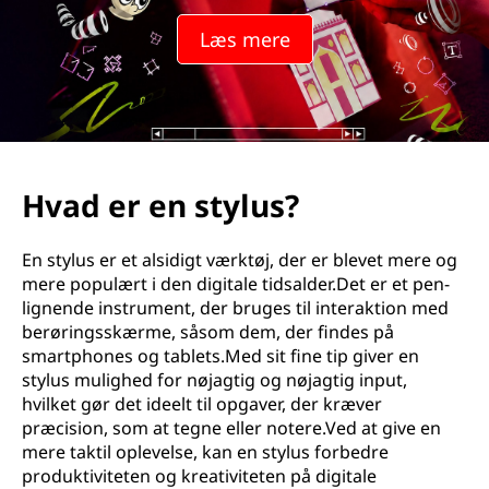
y
Læs mere
l
u
s
?
Hvad er en stylus?
En stylus er et alsidigt værktøj, der er blevet mere og
mere populært i den digitale tidsalder.Det er et pen-
lignende instrument, der bruges til interaktion med
berøringsskærme, såsom dem, der findes på
smartphones og tablets.Med sit fine tip giver en
stylus mulighed for nøjagtig og nøjagtig input,
hvilket gør det ideelt til opgaver, der kræver
præcision, som at tegne eller notere.Ved at give en
mere taktil oplevelse, kan en stylus forbedre
produktiviteten og kreativiteten på digitale