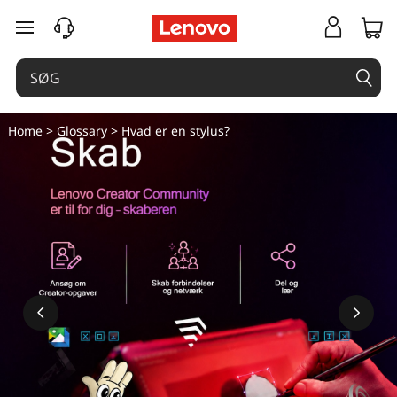
H
spring til hovedindhold
v
a
d
Home
>
Glossary
> Hvad er en stylus?
e
r
e
n
s
t