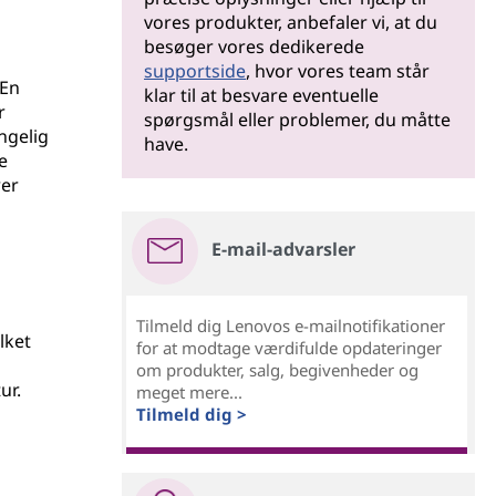
vores produkter, anbefaler vi, at du
besøger vores dedikerede
supportside
, hvor vores team står
 En
klar til at besvare eventuelle
r
spørgsmål eller problemer, du måtte
ngelig
have.
e
rer
E-mail-advarsler
Tilmeld dig Lenovos e-mailnotifikationer
lket
for at modtage værdifulde opdateringer
om produkter, salg, begivenheder og
ur.
meget mere...
Tilmeld dig >