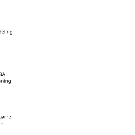
deling
LBA
sning
tørre
 -