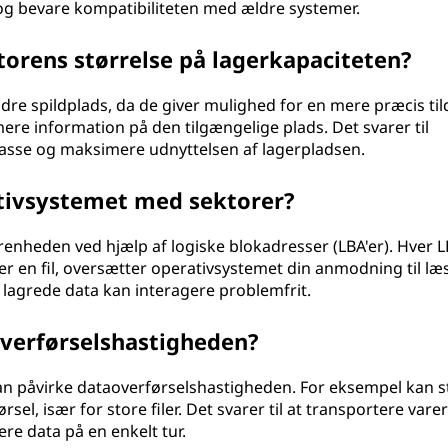
 og bevare kompatibiliteten med ældre systemer.
torens størrelse på lagerkapaciteten?
dre spildplads, da de giver mulighed for en mere præcis til
ere information på den tilgængelige plads. Det svarer til
 kasse og maksimere udnyttelsen af lagerpladsen.
tivsystemet med sektorer?
nheden ved hjælp af logiske blokadresser (LBA'er). Hver 
r en fil, oversætter operativsystemet din anmodning til læ
e lagrede data kan interagere problemfrit.
overførselshastigheden?
kan påvirke dataoverførselshastigheden. For eksempel kan s
sel, især for store filer. Det svarer til at transportere varer
ere data på en enkelt tur.