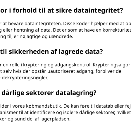
or i forhold til at sikre dataintegritet?
r at bevare dataintegriteten. Disse koder hjælper med at o
ng eller hentning af data. Det er som at have en korrekturlæs
ang til, er nøjagtige og uændrede.
til sikkerheden af lagrede data?
er en rolle i kryptering og adgangskontrol. Krypteringsalgo
at selv hvis der opstår uautoriseret adgang, forbliver de
e dekrypteringsnøgler.
dårlige sektorer datalagring?
er i vores købmandsbutik. De kan føre til datatab eller fej
mer til at identificere og isolere dårlige sektorer, hvilket
ikker og sund del af lagerpladsen.