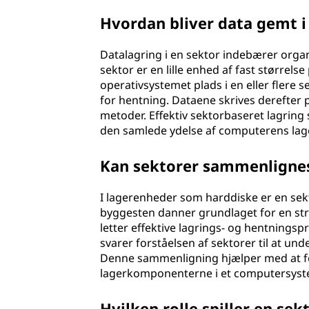
Hvordan bliver data gemt i
Datalagring i en sektor indebærer orga
sektor er en lille enhed af fast størrel
operativsystemet plads i en eller flere 
for hentning. Dataene skrives derefter 
metoder. Effektiv sektorbaseret lagring 
den samlede ydelse af computerens lag
Kan sektorer sammenligne
I lagerenheder som harddiske er en se
byggesten danner grundlaget for en stru
letter effektive lagrings- og hentningsp
svarer forståelsen af sektorer til at un
Denne sammenligning hjælper med at for
lagerkomponenterne i et computersyst
Hvilken rolle spiller en se