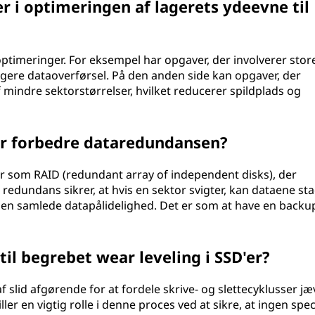
er i optimeringen af lagerets ydeevne til
ptimeringer. For eksempel har opgaver, der involverer store 
tigere dataoverførsel. På den anden side kan opgaver, der
 mindre sektorstørrelser, hvilket reducerer spildplads og
er forbedre dataredundansen?
er som RAID (redundant array of independent disks), der
redundans sikrer, at hvis en sektor svigter, kan dataene st
 den samlede datapålidelighed. Det er som at have en backu
il begrebet wear leveling i SSD'er?
af slid afgørende for at fordele skrive- og slettecyklusser jæ
r en vigtig rolle i denne proces ved at sikre, at ingen spec