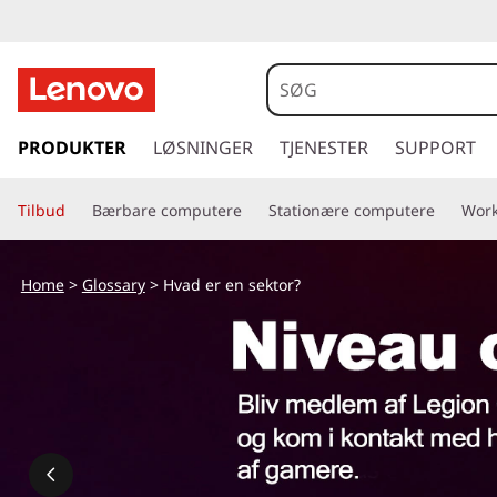
H
v
a
s
p
PRODUKTER
LØSNINGER
TJENESTER
SUPPORT
d
r
i
e
Tilbud
Bærbare computere
Stationære computere
Work
n
g
r
t
Home
>
Glossary
> Hvad er en sektor?
i
e
l
h
n
o
v
s
e
d
e
i
n