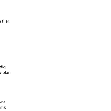
filer,
adig
p-plan
vnt
ifik