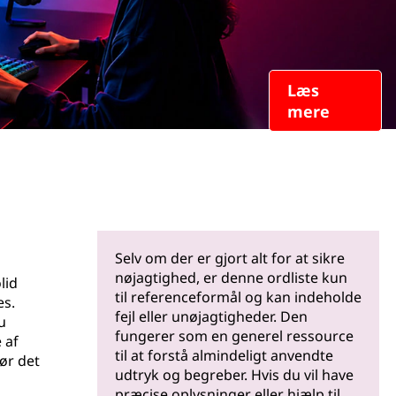
Læs
mere
Selv om der er gjort alt for at sikre
nøjagtighed, er denne ordliste kun
lid
til referenceformål og kan indeholde
es.
fejl eller unøjagtigheder. Den
u
fungerer som en generel ressource
 af
til at forstå almindeligt anvendte
ør det
udtryk og begreber. Hvis du vil have
præcise oplysninger eller hjælp til