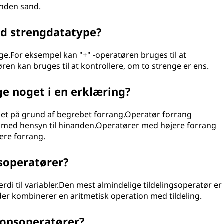
tanden sand.
ed strengdatatype?
ge.For eksempel kan "+" -operatøren bruges til at
n kan bruges til at kontrollere, om to strenge er ens.
e noget i en erklæring?
get på grund af begrebet forrang.Operatør forrang
 med hensyn til hinanden.Operatører med højere forrang
ere forrang.
gsoperatører?
værdi til variabler.Den mest almindelige tildelingsoperatør er
 der kombinerer en aritmetisk operation med tildeling.
ionsoperatører?