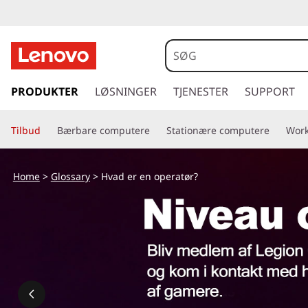
s
p
PRODUKTER
LØSNINGER
TJENESTER
SUPPORT
r
i
Tilbud
Bærbare computere
Stationære computere
Work
n
g
t
Home
>
Glossary
> Hvad er en operatør?
i
l
h
o
v
e
d
i
n