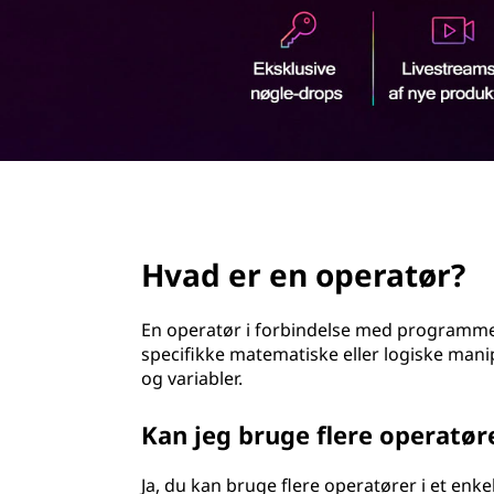
d
h
o
l
d
page hero 2/3
Hvad er en operatør?
En operatør i forbindelse med programme
specifikke matematiske eller logiske mani
og variabler.
Kan jeg bruge flere operatøre
Ja, du kan bruge flere operatører i et enk