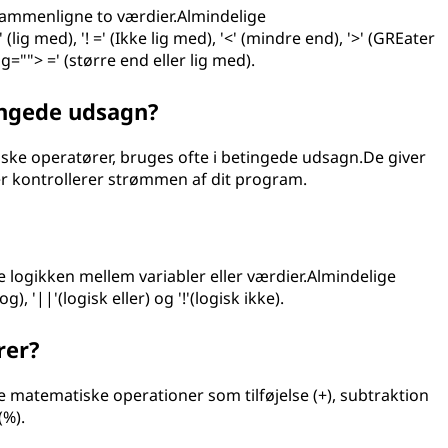
sammenligne to værdier.Almindelige
g med), '! =' (Ikke lig med), '<' (mindre end), '>' (GREater
g=""> =' (større end eller lig med).
ingede udsagn?
iske operatører, bruges ofte i betingede udsagn.De giver
der kontrollerer strømmen af dit program.
 logikken mellem variabler eller værdier.Almindelige
, '||'(logisk eller) og '!'(logisk ikke).
rer?
e matematiske operationer som tilføjelse (+), subtraktion
(%).