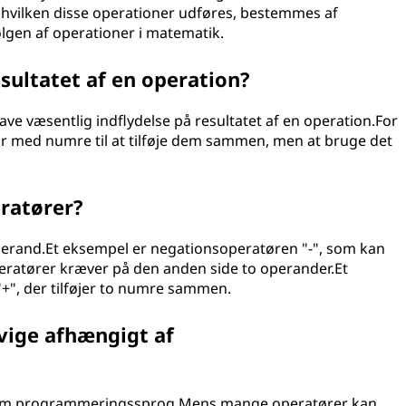
hvilken disse operationer udføres, bestemmes af
lgen af operationer i matematik.
sultatet af en operation?
have væsentlig indflydelse på resultatet af en operation.For
ør med numre til at tilføje dem sammen, men at bruge det
ratører?
erand.Et eksempel er negationsoperatøren "-", som kan
operatører kræver på den anden side to operander.Et
"+", der tilføjer to numre sammen.
fvige afhængigt af
ellem programmeringssprog.Mens mange operatører kan