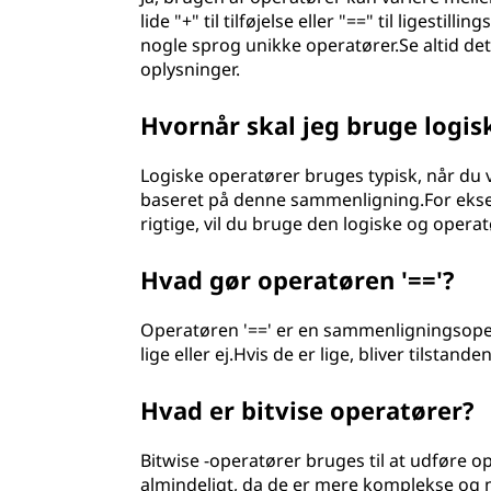
lide "+" til tilføjelse eller "==" til ligestil
nogle sprog unikke operatører.Se altid de
oplysninger.
Hvornår skal jeg bruge logis
Logiske operatører bruges typisk, når du v
baseret på denne sammenligning.For eksem
rigtige, vil du bruge den logiske og operat
Hvad gør operatøren '=='?
Operatøren '==' er en sammenligningsoper
lige eller ej.Hvis de er lige, bliver tilstande
Hvad er bitvise operatører?
Bitwise -operatører bruges til at udføre o
almindeligt, da de er mere komplekse og m