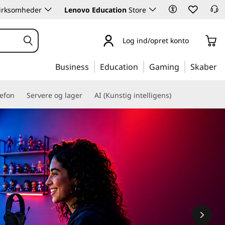
 virksomheder
Lenovo Education
Store
Log ind/opret konto
Business
Education
Gaming
Skaber
lefon
Servere og lager
AI (Kunstig intelligens)