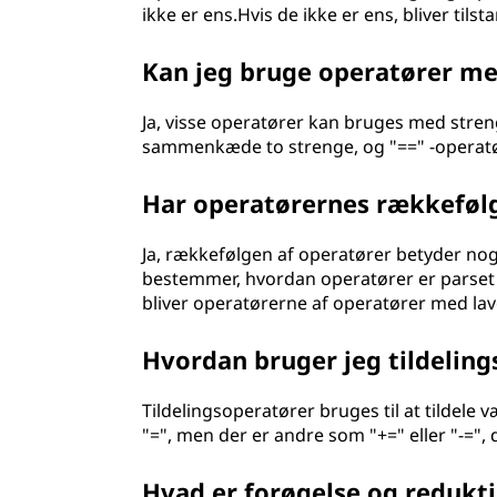
ikke er ens.Hvis de ikke er ens, bliver tils
Kan jeg bruge operatører m
Ja, visse operatører kan bruges med stren
sammenkæde to strenge, og "==" -operatøre
Har operatørernes rækkefølg
Ja, rækkefølgen af operatører betyder no
bestemmer, hvordan operatører er parset
bliver operatørerne af operatører med lav
Hvordan bruger jeg tildelin
Tildelingsoperatører bruges til at tildele 
"=", men der er andre som "+=" eller "-=",
Hvad er forøgelse og redukt