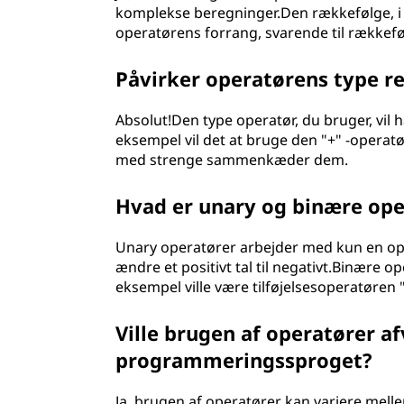
komplekse beregninger.Den rækkefølge, i 
operatørens forrang, svarende til rækkefø
Påvirker operatørens type re
Absolut!Den type operatør, du bruger, vil 
eksempel vil det at bruge den "+" -operat
med strenge sammenkæder dem.
Hvad er unary og binære ope
Unary operatører arbejder med kun en op
ændre et positivt tal til negativt.Binære 
eksempel ville være tilføjelsesoperatøren 
Ville brugen af operatører a
programmeringssproget?
Ja, brugen af operatører kan variere m