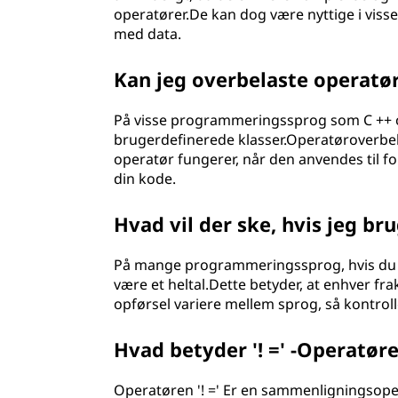
operatører.De kan dog være nyttige i visse 
med data.
Kan jeg overbelaste operatør
På visse programmeringssprog som C ++ og
brugerdefinerede klasser.Operatøroverbel
operatør fungerer, når den anvendes til fore
din kode.
Hvad vil der ske, hvis jeg b
På mange programmeringssprog, hvis du br
være et heltal.Dette betyder, at enhver fra
opførsel variere mellem sprog, så kontrol
Hvad betyder '! =' -Operatør
Operatøren '! =' Er en sammenligningsoper