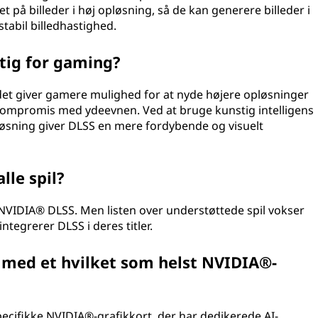
et på billeder i høj opløsning, så de kan generere billeder i
stabil billedhastighed.
tig for gaming?
det giver gamere mulighed for at nyde højere opløsninger
 kompromis med ydeevnen. Ved at bruge kunstig intelligens
opløsning giver DLSS en mere fordybende og visuelt
le spil?
et NVIDIA® DLSS. Men listen over understøttede spil vokser
tegrerer DLSS i deres titler.
med et hvilket som helst NVIDIA®-
ecifikke NVIDIA®-grafikkort, der har dedikerede AI-