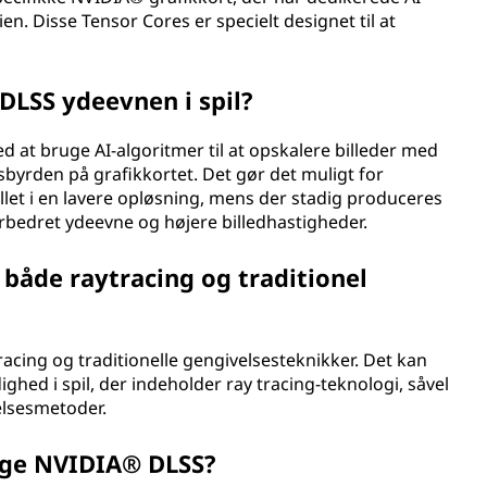
n. Disse Tensor Cores er specielt designet til at
LSS ydeevnen i spil?
 at bruge AI-algoritmer til at opskalere billeder med
sbyrden på grafikkortet. Det gør det muligt for
llet i en lavere opløsning, mens der stadig produceres
i forbedret ydeevne og højere billedhastigheder.
åde raytracing og traditionel
cing og traditionelle gengivelsesteknikker. Det kan
ighed i spil, der indeholder ray tracing-teknologi, såvel
elsesmetoder.
uge NVIDIA® DLSS?