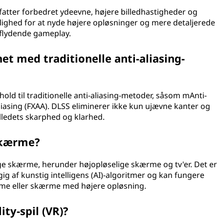
tter forbedret ydeevne, højere billedhastigheder og
ulighed for at nyde højere opløsninger og mere detaljerede
 flydende gameplay.
t med traditionelle anti-aliasing-
hold til traditionelle anti-aliasing-metoder, såsom mAnti-
liasing (FXAA). DLSS eliminerer ikke kun ujævne kanter og
lledets skarphed og klarhed.
skærme?
ge skærme, herunder højopløselige skærme og tv'er. Det er
g af kunstig intelligens (AI)-algoritmer og kan fungere
rme eller skærme med højere opløsning.
ity-spil (VR)?