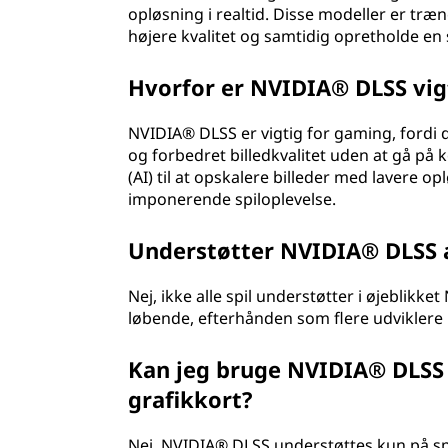
opløsning i realtid. Disse modeller er træn
højere kvalitet og samtidig opretholde en 
Hvorfor er NVIDIA® DLSS vig
NVIDIA® DLSS er vigtig for gaming, fordi 
og forbedret billedkvalitet uden at gå på
(AI) til at opskalere billeder med lavere 
imponerende spiloplevelse.
Understøtter NVIDIA® DLSS al
Nej, ikke alle spil understøtter i øjeblikk
løbende, efterhånden som flere udviklere in
Kan jeg bruge NVIDIA® DLSS 
grafikkort?
Nej, NVIDIA® DLSS understøttes kun på sp