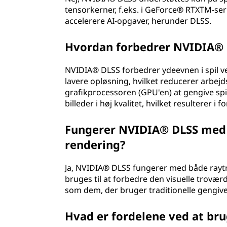
tensorkerner, f.eks. i GeForce® RTXTM-serie
accelerere AI-opgaver, herunder DLSS.
Hvordan forbedrer NVIDIA® D
NVIDIA® DLSS forbedrer ydeevnen i spil ved
lavere opløsning, hvilket reducerer arbejd
grafikprocessoren (GPU'en) at gengive spi
billeder i høj kvalitet, hvilket resulterer 
Fungerer NVIDIA® DLSS med b
rendering?
Ja, NVIDIA® DLSS fungerer med både raytra
bruges til at forbedre den visuelle troværd
som dem, der bruger traditionelle gengiv
Hvad er fordelene ved at br