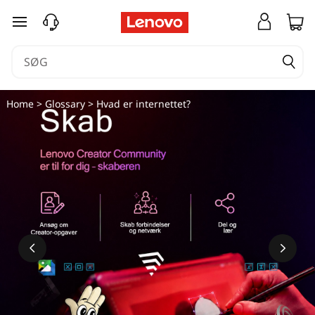
spring til hovedindhold
Home
>
Glossary
> Hvad er internettet?