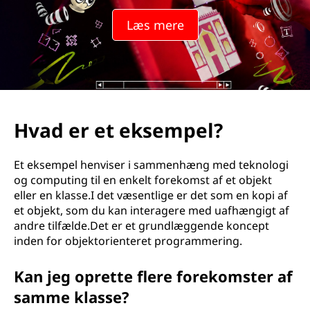
s
Læs mere
t
a
n
s
Hvad er et eksempel?
?
Et eksempel henviser i sammenhæng med teknologi
og computing til en enkelt forekomst af et objekt
eller en klasse.I det væsentlige er det som en kopi af
et objekt, som du kan interagere med uafhængigt af
andre tilfælde.Det er et grundlæggende koncept
inden for objektorienteret programmering.
Kan jeg oprette flere forekomster af
samme klasse?