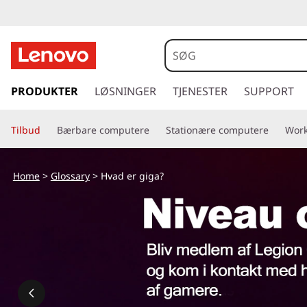
s
p
PRODUKTER
LØSNINGER
TJENESTER
SUPPORT
r
i
Tilbud
Bærbare computere
Stationære computere
Work
n
g
t
Home
>
Glossary
> Hvad er giga?
i
l
h
o
v
e
d
i
n