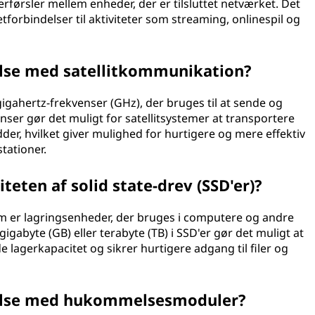
førsler mellem enheder, der er tilsluttet netværket. Det
tforbindelser til aktiviteter som streaming, onlinespil og
else med satellitkommunikation?
 gigahertz-frekvenser (GHz), der bruges til at sende og
nser gør det muligt for satellitsystemer at transportere
er, hvilket giver mulighed for hurtigere og mere effektiv
tationer.
eten af solid state-drev (SSD'er)?
m er lagringsenheder, der bruges i computere og andre
igabyte (GB) eller terabyte (TB) i SSD'er gør det muligt at
e lagerkapacitet og sikrer hurtigere adgang til filer og
delse med hukommelsesmoduler?