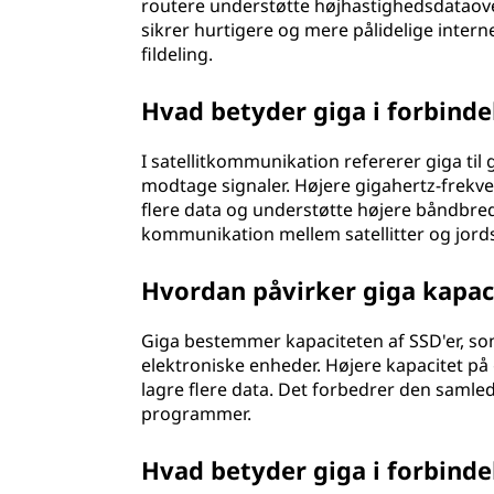
routere understøtte højhastighedsdataover
sikrer hurtigere og mere pålidelige interne
fildeling.
Hvad betyder giga i forbind
I satellitkommunikation refererer giga til
modtage signaler. Højere gigahertz-frekve
flere data og understøtte højere båndbredd
kommunikation mellem satellitter og jords
Hvordan påvirker giga kapacit
Giga bestemmer kapaciteten af SSD'er, so
elektroniske enheder. Højere kapacitet på g
lagre flere data. Det forbedrer den samled
programmer.
Hvad betyder giga i forbin