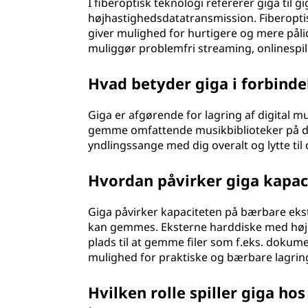
I fiberoptisk teknologi refererer giga til g
højhastighedsdatatransmission. Fiberoptis
giver mulighed for hurtigere og mere påli
muliggør problemfri streaming, onlinespil
Hvad betyder giga i forbinde
Giga er afgørende for lagring af digital m
gemme omfattende musikbiblioteker på din
yndlingssange med dig overalt og lytte ti
Hvordan påvirker giga kapac
Giga påvirker kapaciteten på bærbare ek
kan gemmes. Eksterne harddiske med højere
plads til at gemme filer som f.eks. dokume
mulighed for praktiske og bærbare lagrin
Hvilken rolle spiller giga ho