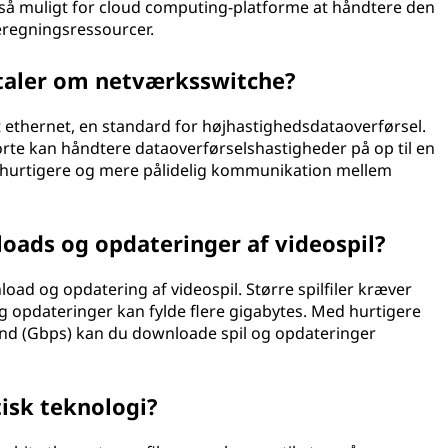
også muligt for cloud computing-platforme at håndtere den
eregningsressourcer.
taler om netværksswitche?
t ethernet, en standard for højhastighedsdataoverførsel.
te kan håndtere dataoverførselshastigheder på op til en
or hurtigere og mere pålidelig kommunikation mellem
oads og opdateringer af videospil?
oad og opdatering af videospil. Større spilfiler kræver
og opdateringer kan fylde flere gigabytes. Med hurtigere
kund (Gbps) kan du downloade spil og opdateringer
tisk teknologi?