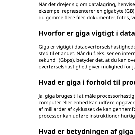
Når det drejer sig om datalagring, henvis
eksempel repræsenterer en gigabyte (GB) e
du gemme flere filer, dokumenter, fotos, v
Hvorfor er giga vigtigt i da
Giga er vigtigt i dataoverførselshastighede
sted til et andet. Når du f.eks. ser en int
sekund" (Gbps), betyder det, at du kan ove
overførselshastighed giver mulighed for j
Hvad er giga i forhold til pr
Ja, giga bruges til at måle processorhastig
computer eller enhed kan udføre opgaver. 
af milliarder af cyklusser, de kan gennemfø
processor kan udføre instruktioner hurtige
Hvad er betydningen af giga