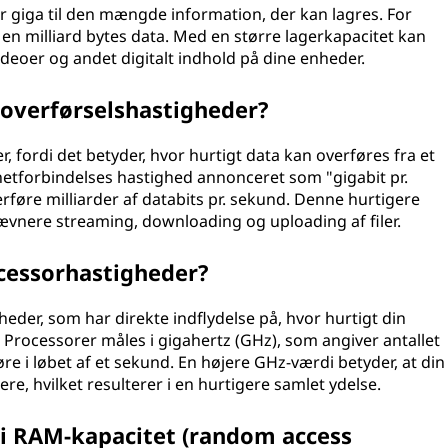
er giga til den mængde information, der kan lagres. For
n milliard bytes data. Med en større lagerkapacitet kan
ideoer og andet digitalt indhold på dine enheder.
taoverførselshastigheder?
r, fordi det betyder, hvor hurtigt data kan overføres fra et
ernetforbindelses hastighed annonceret som "gigabit pr.
rføre milliarder af databits pr. sekund. Denne hurtigere
ævnere streaming, downloading og uploading af filer.
ocessorhastigheder?
heder, som har direkte indflydelse på, hvor hurtigt din
Processorer måles i gigahertz (GHz), som angiver antallet
re i løbet af et sekund. En højere GHz-værdi betyder, at din
re, hvilket resulterer i en hurtigere samlet ydelse.
 i RAM-kapacitet (random access