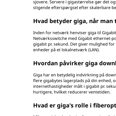
sjovere. Servere i gigastørrelse gør det 
stigende efterspørgsel efter skalerbare b
Hvad betyder giga, når man 
Inden for netværk henviser giga til Gigabi
Netværksswitche med Gigabit ethernet-por
gigabit pr. sekund. Det giver mulighed f
enheder på et lokalnetværk (LAN).
Hvordan påvirker giga downl
Giga har en betydelig indvirkning på downl
flere gigabytes lagerplads på din enhed, 
internethastigheder målt i gigabit pr. se
hurtigere, hvilket reducerer ventetiden.
Hvad er giga's rolle i fiberop