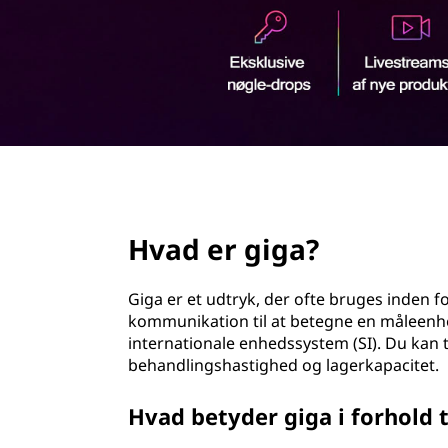
d
h
o
l
d
page hero 2/3
Hvad er giga?
Giga er et udtryk, der ofte bruges inden
kommunikation til at betegne en måleenhed
internationale enhedssystem (SI). Du kan
behandlingshastighed og lagerkapacitet.
Hvad betyder giga i forhold t