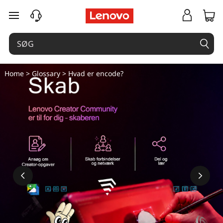
H
spring til hovedindhold
v
a
d
Home
>
Glossary
> Hvad er encode?
e
r
e
n
c
o