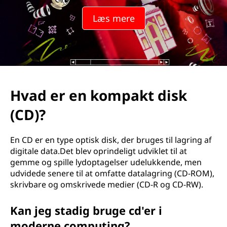
(
Læs mere
c
d
)
?
Hvad er en kompakt disk
(CD)?
En CD er en type optisk disk, der bruges til lagring af
digitale data.Det blev oprindeligt udviklet til at
gemme og spille lydoptagelser udelukkende, men
udvidede senere til at omfatte datalagring (CD-ROM),
skrivbare og omskrivede medier (CD-R og CD-RW).
Kan jeg stadig bruge cd'er i
moderne computing?