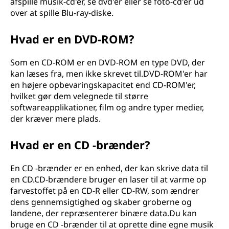
afspille musik-cd'er, se dvd'er eller se foto-cd'er ud
over at spille Blu-ray-diske.
Hvad er en DVD-ROM?
Som en CD-ROM er en DVD-ROM en type DVD, der
kan læses fra, men ikke skrevet til.DVD-ROM'er har
en højere opbevaringskapacitet end CD-ROM'er,
hvilket gør dem velegnede til større
softwareapplikationer, film og andre typer medier,
der kræver mere plads.
Hvad er en CD -brænder?
En CD -brænder er en enhed, der kan skrive data til
en CD.CD-brændere bruger en laser til at varme op
farvestoffet på en CD-R eller CD-RW, som ændrer
dens gennemsigtighed og skaber groberne og
landene, der repræsenterer binære data.Du kan
bruge en CD -brænder til at oprette dine egne musik