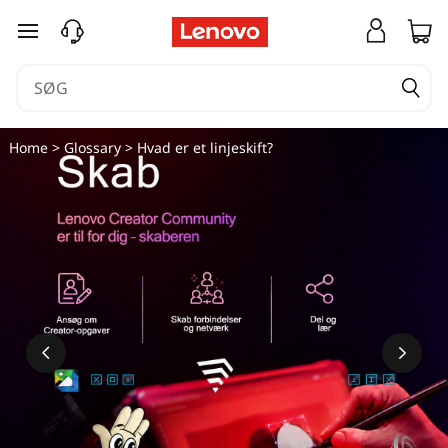
spring til hovedindhold
Home
>
Glossary
> Hvad er et linjeskift?