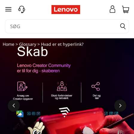
spring til hovedindhold
Home
>
Glossary
> Hvad er et hyperlink?