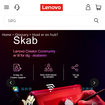
spring til hovedindhold
Home
>
Glossary
> Hvad er en hub?