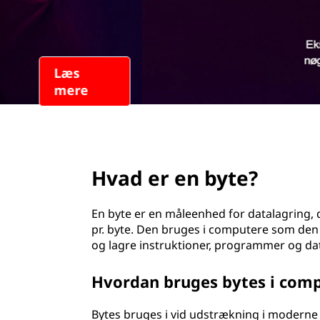
t
d
e
h
o
?
l
d
page hero 2/3
Hvad er en byte?
En byte er en måleenhed for datalagring, de
pr. byte. Den bruges i computere som de
og lagre instruktioner, programmer og data
Hvordan bruges bytes i com
Bytes bruges i vid udstrækning i moderne