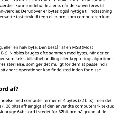
 værdier kunne indeholde alene, når de konverteres til
n-værdier. Derudover er bytes også nyttige til indtastning
ersætte tastetryk til tegn eller ord, som computeren kan
g, eller en halv byte. Den består af en MSB (Most
ant Bit). Nibbles bruges ofte sammen med bytes, når der er
som f.eks. billedbehandling eller krypteringsalgoritmer.
eres størrelse, som gør det muligt for dem at passe ind i
så andre operationer kan finde sted inden for disse
ord af?
orbindelse med computertermer er 4 bytes (32 bits), men det
ytes (128 bits) afhængigt af den anvendte computerarkitektur.
 bruge 64bit-ord i stedet for 32bit-ord på grund af de