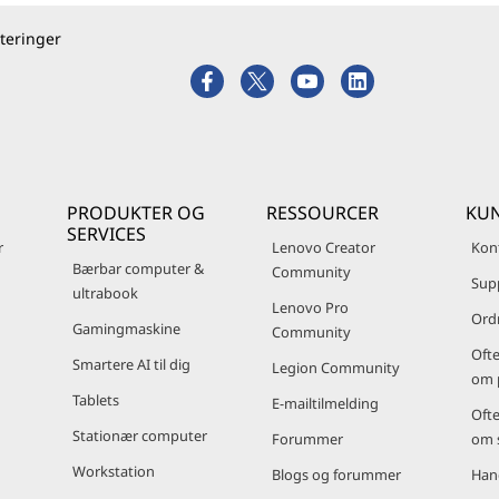
teringer
PRODUKTER OG
RESSOURCER
KUN
SERVICES
r
Lenovo Creator
Kon
Bærbar computer &
Community
Sup
ultrabook
Lenovo Pro
Ord
Gamingmaskine
Community
Ofte
Smartere AI til dig
Legion Community
om 
Tablets
E-mailtilmelding
Ofte
Stationær computer
Forummer
om 
Workstation
Blogs og forummer
Han