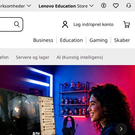
 virksomheder
Lenovo Education
Store
Log ind/opret konto
Business
Education
Gaming
Skaber
lefon
Servere og lager
AI (Kunstig intelligens)