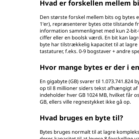
Hvad er forskellen mellem bi
Den største forskel mellem bits og bytes er
1'er), repræsenterer bytes otte tilstande fra
information sammenlignet med kun 2-bit-t
ciffer eller en boolsk værdi. En bit kan lag
byte har tilstrækkelig kapacitet til at lagre
tastaturer, f.eks. 0-9 bogstaver + andre spe
Hvor mange bytes er der i e
En gigabyte (GB) svarer til 1.073.741.824 b
op til 8 millioner siders tekst afhængigt 
indeholder hver GB 1024 MB, hvilket får os 
GB, ellers ville regnestykket ikke gå op.
Hvad bruges en byte til?
Bytes bruges normalt til at lagre komple
deres kapacitet til at levere 8 forskellig