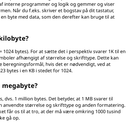
p af interne programmer og logik og gemmer og viser
rmen. Når du f.eks. skriver et bogstav på dit tastatur,
en byte med data, som den derefter kan bruge til at
kilobyte?
= 1024 bytes). For at sætte det i perspektiv svarer 1K til en
symboler afhængigt af størrelse og skrifttype. Dette kan
ske beregningsformål, hvis det er nødvendigt, ved at
23 bytes i en KB i stedet for 1024.
n megabyte?
 dvs. 1 million bytes. Det betyder, at 1 MB svarer til
n anvendte størrelse og skrifttype og anden formatering.
t får os til at tro, at der må være omkring 1000 tusind
kke gå op.