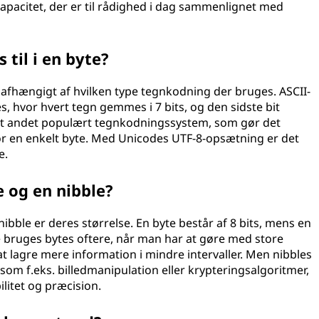
pacitet, der er til rådighed i dag sammenlignet med
til i en byte?
, afhængigt af hvilken type tegnkodning der bruges. ASCII-
es, hvor hvert tegn gemmes i 7 bits, og den sidste bit
r et andet populært tegnkodningssystem, som gør det
or en enkelt byte. Med Unicodes UTF-8-opsætning er det
e.
e og en nibble?
ibble er deres størrelse. En byte består af 8 bits, mens en
e bruges bytes oftere, når man har at gøre med store
t lagre mere information i mindre intervaller. Men nibbles
 som f.eks. billedmanipulation eller krypteringsalgoritmer,
ilitet og præcision.