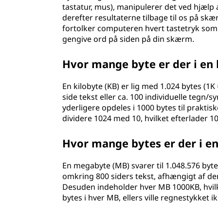
tastatur, mus), manipulerer det ved hjæl
derefter resultaterne tilbage til os på skæ
fortolker computeren hvert tastetryk som 
gengive ord på siden på din skærm.
Hvor mange byte er der i en 
En kilobyte (KB) er lig med 1.024 bytes (1K 
side tekst eller ca. 100 individuelle tegn/
yderligere opdeles i 1000 bytes til prakti
dividere 1024 med 10, hvilket efterlader 10
Hvor mange bytes er der i e
En megabyte (MB) svarer til 1.048.576 bytes,
omkring 800 siders tekst, afhængigt af de
Desuden indeholder hver MB 1000KB, hvilke
bytes i hver MB, ellers ville regnestykket i