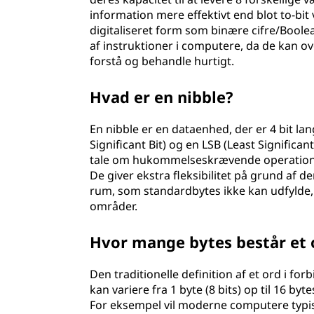
information mere effektivt end blot to-bit
digitaliseret form som binære cifre/Boolea
af instruktioner i computere, da de kan ov
forstå og behandle hurtigt.
Hvad er en nibble?
En nibble er en dataenhed, der er 4 bit lan
Significant Bit) og en LSB (Least Signific
tale om hukommelseskrævende operationer 
De giver ekstra fleksibilitet på grund af d
rum, som standardbytes ikke kan udfylde, 
områder.
Hvor mange bytes består et 
Den traditionelle definition af et ord i f
kan variere fra 1 byte (8 bits) op til 16 b
For eksempel vil moderne computere typisk