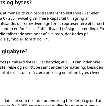
ts og bytes?
, at mens bits kun repræsenterer to tilstande (0'er eller
 0 - 255, hvilket giver mere kapacitet til lagring af
ilstande, der er nødvendige for at repræsentere et binært
re enten en "on"- eller "off"-tilstand (+/-signalspænding). En
 digitaliserede versioner af alle tegn, der findes på
cialsymboler som '!' og '??'.
n gigabyte?
ytes (1 milliard bytes). Det betyder, at 1 GB kan indeholde
af størrelse og skrifttype samt anden formatering. Desuden
til at tro, at der må være omkring en billion bytes i hver
kse datasæt som tekstdokumenter og billeder på grund af
e værdier fra 0-255, som gør det muligt for dem at rumme