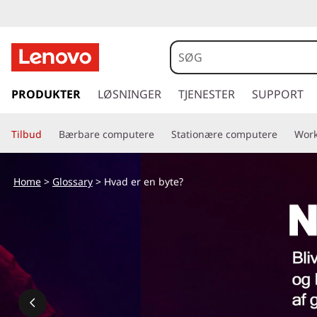
H
v
a
s
p
PRODUKTER
LØSNINGER
TJENESTER
SUPPORT
d
r
i
e
Tilbud
Bærbare computere
Stationære computere
Work
n
g
r
t
Home
>
Glossary
> Hvad er en byte?
i
e
l
h
n
o
v
b
e
d
y
i
n