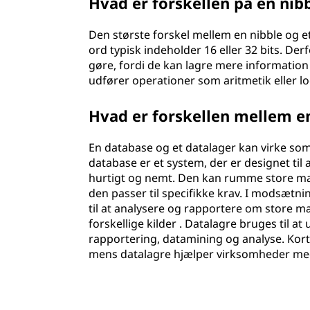
Hvad er forskellen på en nibb
Den største forskel mellem en nibble og et 
ord typisk indeholder 16 eller 32 bits. D
gøre, fordi de kan lagre mere information i
udfører operationer som aritmetik eller lo
Hvad er forskellen mellem e
En database og et datalager kan virke som
database er et system, der er designet til
hurtigt og nemt. Den kan rumme store mæn
den passer til specifikke krav. I modsætni
til at analysere og rapportere om store m
forskellige kilder . Datalagre bruges til at
rapportering, datamining og analyse. Kor
mens datalagre hjælper virksomheder med 