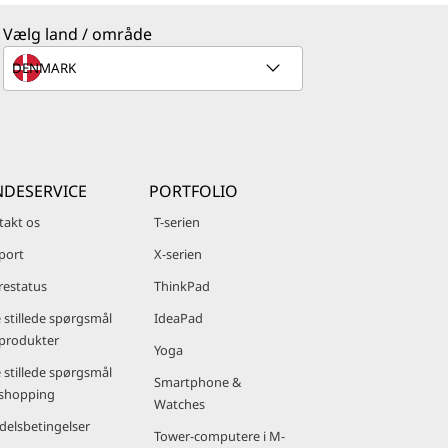
Vælg land / område
DESERVICE
PORTFOLIO
takt os
T-serien
port
X-serien
restatus
ThinkPad
 stillede spørgsmål
IdeaPad
produkter
Yoga
 stillede spørgsmål
Smartphone &
shopping
Watches
delsbetingelser
Tower-computere i M-