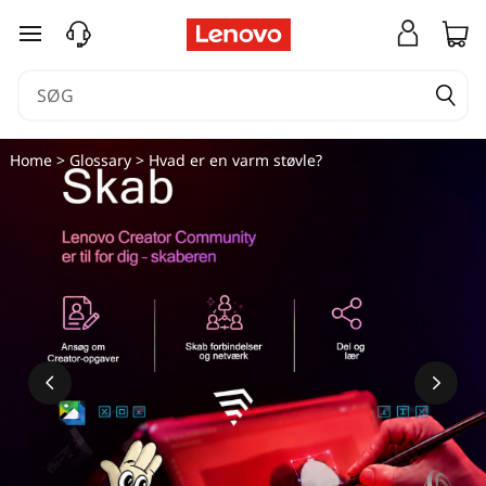
spring til hovedindhold
Home
>
Glossary
> Hvad er en varm støvle?