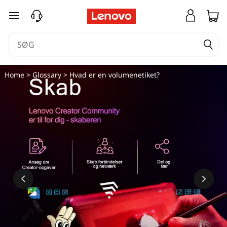
spring til hovedindhold
Home
>
Glossary
> Hvad er en volumenetiket?