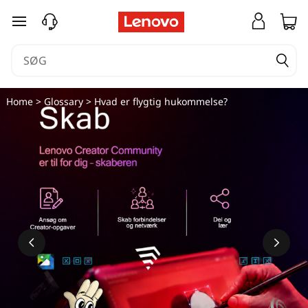
spring til hovedindhold
Home
>
Glossary
> Hvad er flygtig hukommelse?