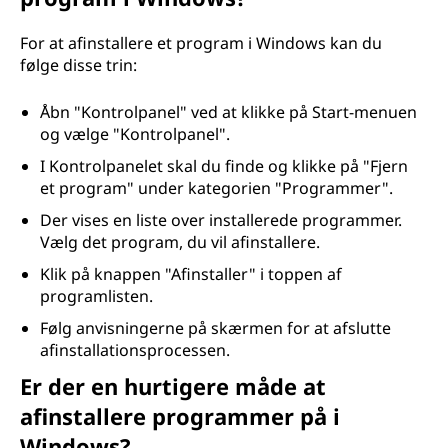
t
For at afinstallere et program i Windows kan du
a
følge disse trin:
l
Åbn "Kontrolpanel" ved at klikke på Start-menuen
og vælge "Kontrolpanel".
l
I Kontrolpanelet skal du finde og klikke på "Fjern
et program" under kategorien "Programmer".
e
Der vises en liste over installerede programmer.
r
Vælg det program, du vil afinstallere.
Klik på knappen "Afinstaller" i toppen af
e
programlisten.
p
Følg anvisningerne på skærmen for at afslutte
afinstallationsprocessen.
r
Er der en hurtigere måde at
o
afinstallere programmer på i
Windows?