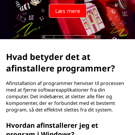
r
Læs mere
d
e
t
a
Hvad betyder det at
t
afinstallere programmer?
a
Afinstallation af programmer henviser til processen
f
med at fjerne softwareapplikationer fra din
computer. Det indebærer, at sletter alle filer og
i
komponenter, der er forbundet med et bestemt
program, så det effektivt slettes fra dit system.
n
Hvordan afinstallerer jeg et
s
program i Windows?