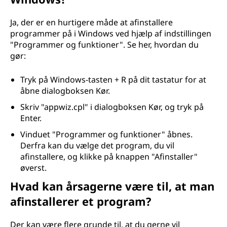
g
r
Ja, der er en hurtigere måde at afinstallere
programmer på i Windows ved hjælp af indstillingen
a
"Programmer og funktioner". Se her, hvordan du
gør:
m
Tryk på Windows-tasten + R på dit tastatur for at
m
åbne dialogboksen Kør.
Skriv "appwiz.cpl" i dialogboksen Kør, og tryk på
e
Enter.
r
Vinduet "Programmer og funktioner" åbnes.
Derfra kan du vælge det program, du vil
?
afinstallere, og klikke på knappen "Afinstaller"
øverst.
Hvad kan årsagerne være til, at man
afinstallerer et program?
Der kan være flere grunde til, at du gerne vil