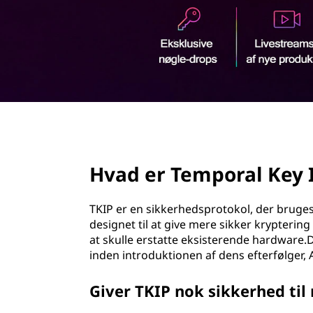
d
h
o
l
d
page hero 2/3
Hvad er Temporal Key I
TKIP er en sikkerhedsprotokol, der bruges
designet til at give mere sikker kryptering
at skulle erstatte eksisterende hardware.D
inden introduktionen af dens efterfølger,
Giver TKIP nok sikkerhed til