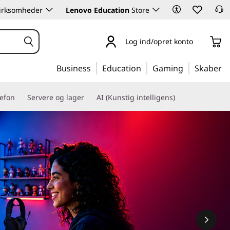
 virksomheder
Lenovo Education
Store
Log ind/opret konto
Business
Education
Gaming
Skaber
lefon
Servere og lager
AI (Kunstig intelligens)