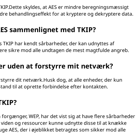
 TKIP.Dette skyldes, at AES er mindre beregningsmæssigt
indre behandlingseffekt for at kryptere og dekryptere data.
AES sammenlignet med TKIP?
 TKIP har kendt sårbarheder, der kan udnyttes af
t være sikre mod alle undtagen de mest magtfulde angreb.
E'er uden at forstyrre mit netværk?
forstyrre dit netværk.Husk dog, at alle enheder, der kun
stand til at oprette forbindelse efter kontakten.
TKIP?
forgænger, WEP, har det vist sig at have flere sårbarheder
iden og ressourcer kunne udnytte disse til at knække
uge AES, der i øjeblikket betragtes som sikker mod alle