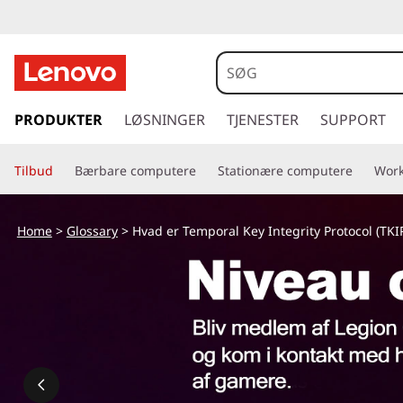
s
p
PRODUKTER
LØSNINGER
TJENESTER
SUPPORT
r
i
Tilbud
Bærbare computere
Stationære computere
Work
n
g
t
Home
>
Glossary
> Hvad er Temporal Key Integrity Protocol (TKI
i
l
h
o
v
e
d
i
n