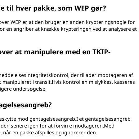
 til hver pakke, som WEP gør?
P over WEP er, at den bruger en anden krypteringsnøgle for
or en angriber at knække krypteringen ved at analysere et
røver at manipulere med en TKIP-
ddelelsesintegritetskontrol, der tillader modtageren af
et manipuleret i transit.Hvis kontrollen mislykkes, kasseres
ligere undersøgelse.
agelsesangreb?
 beskytte mod gentagelsesangreb.I et gentagelsesangreb
 den senere igen for at forvirre modtageren.Med
når en pakke afspilles og ignorerer den.