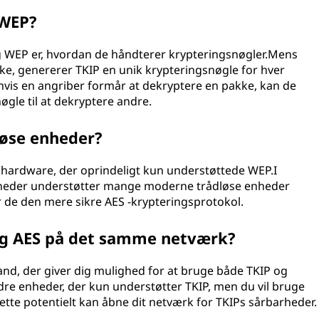
 WEP?
og WEP er, hvordan de håndterer krypteringsnøgler.Mens
e, genererer TKIP en unik krypteringsnøgle for hver
 hvis en angriber formår at dekryptere en pakke, kan de
øgle til at dekryptere andre.
løse enheder?
e hardware, der oprindeligt kun understøttede WEP.I
arheder understøtter mange moderne trådløse enheder
r de den mere sikre AES -krypteringsprotokol.
og AES på det samme netværk?
tand, der giver dig mulighed for at bruge både TKIP og
ldre enheder, der kun understøtter TKIP, men du vil bruge
dette potentielt kan åbne dit netværk for TKIPs sårbarheder.