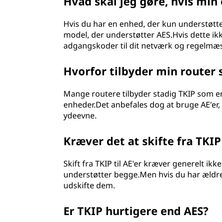
Hvad skal jeg gøre, hvis min
Hvis du har en enhed, der kun understøtte
model, der understøtter AES.Hvis dette ikk
adgangskoder til dit netværk og regelmæs
Hvorfor tilbyder min router
Mange routere tilbyder stadig TKIP som en
enheder.Det anbefales dog at bruge AE'er,
ydeevne.
Kræver det at skifte fra TKIP
Skift fra TKIP til AE'er kræver generelt i
understøtter begge.Men hvis du har ældre 
udskifte dem.
Er TKIP hurtigere end AES?