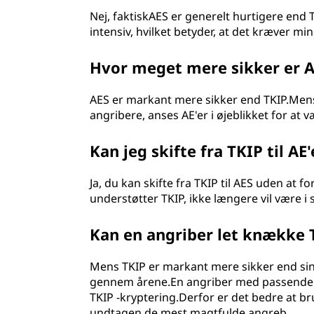
Nej, faktiskAES er generelt hurtigere end
intensiv, hvilket betyder, at det kræver m
Hvor meget mere sikker er 
AES er markant mere sikker end TKIP.Mens
angribere, anses AE'er i øjeblikket for a
Kan jeg skifte fra TKIP til A
Ja, du kan skifte fra TKIP til AES uden at 
understøtter TKIP, ikke længere vil være i 
Kan en angriber let knække 
Mens TKIP er markant mere sikker end sin 
gennem årene.En angriber med passende v
TKIP -kryptering.Derfor er det bedre at br
undtagen de mest magtfulde angreb.