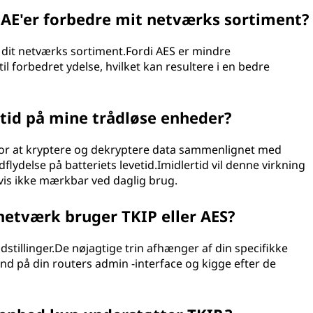
til AE'er forbedre mit netværks sortiment?
kte dit netværks sortiment.Fordi AES er mindre
l forbedret ydelse, hvilket kan resultere i en bedre
etid på mine trådløse enheder?
for at kryptere og dekryptere data sammenlignet med
dflydelse på batteriets levetid.Imidlertid vil denne virkning
vis ikke mærkbar ved daglig brug.
netværk bruger TKIP eller AES?
ndstillinger.De nøjagtige trin afhænger af din specifikke
nd på din routers admin -interface og kigge efter de