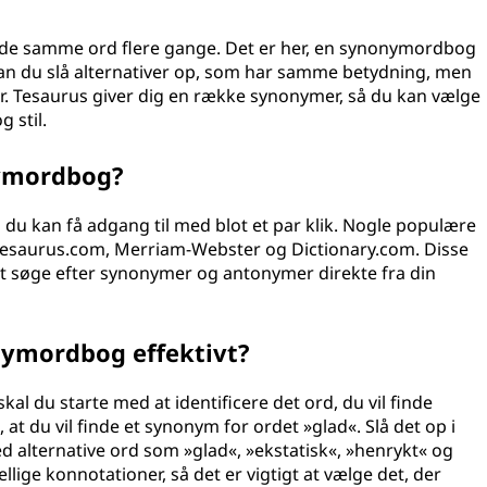
e de samme ord flere gange. Det er her, en synonymordbog
v kan du slå alternativer op, som har samme betydning, men
iver. Tesaurus giver dig en række synonymer, så du kan vælge
g stil.
nymordbog?
du kan få adgang til med blot et par klik. Nogle populære
esaurus.com, Merriam-Webster og Dictionary.com. Disse
at søge efter synonymer og antonymer direkte fra din
nymordbog effektivt?
al du starte med at identificere det ord, du vil finde
 at du vil finde et synonym for ordet »glad«. Slå det op i
d alternative ord som »glad«, »ekstatisk«, »henrykt« og
lige konnotationer, så det er vigtigt at vælge det, der