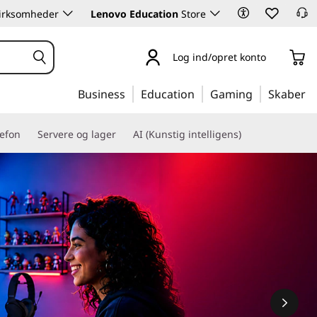
 virksomheder
Lenovo Education
Store
Log ind/opret konto
Business
Education
Gaming
Skaber
lefon
Servere og lager
AI (Kunstig intelligens)