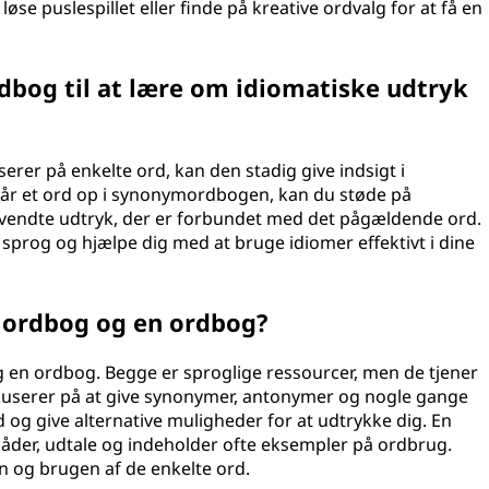
øse puslespillet eller finde på kreative ordvalg for at få en
bog til at lære om idiomatiske udtryk
er på enkelte ord, kan den stadig give indsigt i
slår et ord op i synonymordbogen, kan du støde på
anvendte udtryk, der er forbundet med det pågældende ord.
sprog og hjælpe dig med at bruge idiomer effektivt i dine
mordbog og en ordbog?
g en ordbog. Begge er sproglige ressourcer, men de tjener
kuserer på at give synonymer, antonymer og nogle gange
 og give alternative muligheder for at udtrykke dig. En
måder, udtale og indeholder ofte eksempler på ordbrug.
n og brugen af de enkelte ord.