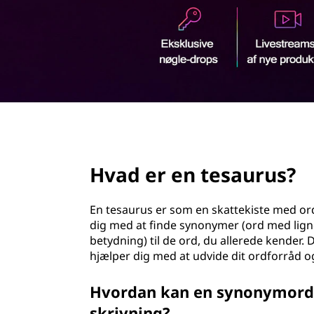
d
h
o
l
d
page hero 2/3
Hvad er en tesaurus?
En tesaurus er som en skattekiste med ord
dig med at finde synonymer (ord med li
betydning) til de ord, du allerede kender.
hjælper dig med at udvide dit ordforråd o
Hvordan kan en synonymord
skrivning?