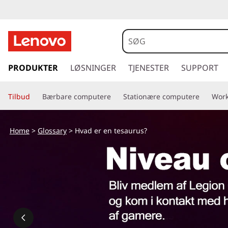
s
p
PRODUKTER
LØSNINGER
TJENESTER
SUPPORT
r
i
Tilbud
Bærbare computere
Stationære computere
Work
n
g
t
Home
>
Glossary
> Hvad er en tesaurus?
i
l
h
o
v
e
d
i
n