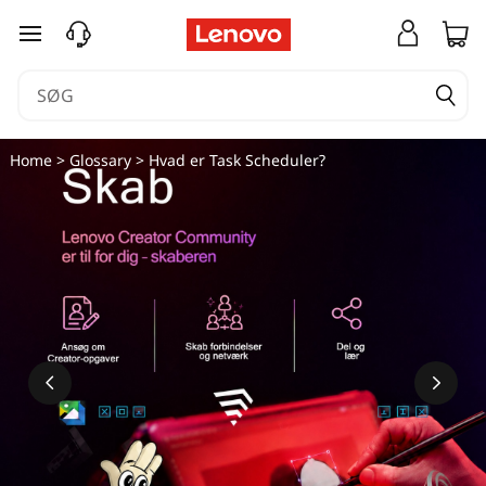
spring til hovedindhold
Home
>
Glossary
> Hvad er Task Scheduler?