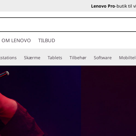
Lenovo Pro
-butik til
OM LENOVO
TILBUD
stations
Skærme
Tablets
Tilbehør
Software
Mobilte