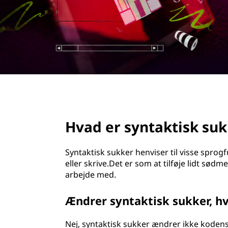
d
h
o
l
d
page hero 2/3
Hvad er syntaktisk suk
Syntaktisk sukker henviser til visse spro
eller skrive.Det er som at tilføje lidt sød
arbejde med.
Ændrer syntaktisk sukker, h
Nej, syntaktisk sukker ændrer ikke koden