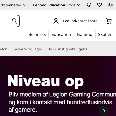
 virksomheder
Lenovo Education
Store
Log ind/opret konto
Business
Education
Gaming
Skaber
lefon
Servere og lager
AI (Kunstig intelligens)