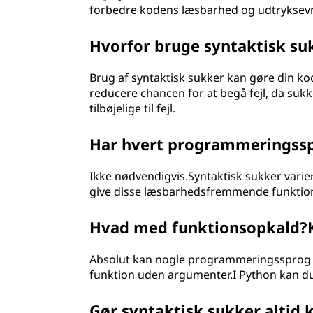
forbedre kodens læsbarhed og udtryksevn
Hvorfor bruge syntaktisk su
Brug af syntaktisk sukker kan gøre din kod
reducere chancen for at begå fejl, da suk
tilbøjelige til fejl.
Har hvert programmeringssp
Ikke nødvendigvis.Syntaktisk sukker varie
give disse læsbarhedsfremmende funktio
Hvad med funktionsopkald?K
Absolut kan nogle programmeringssprog m
funktion uden argumenter.I Python kan du f
Gør syntaktisk sukker altid 