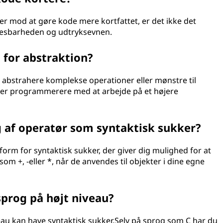
ter mod at gøre kode mere kortfattet, er det ikke det
læsbarheden og udtryksevnen.
 for abstraktion?
t abstrahere komplekse operationer eller mønstre til
lper programmerere med at arbejde på et højere
 af operatør som syntaktisk sukker?
orm for syntaktisk sukker, der giver dig mulighed for at
som +, -eller *, når de anvendes til objekter i dine egne
sprog på højt niveau?
veau kan have syntaktisk sukker.Selv på sprog som C har du