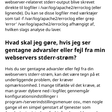
webserver-relateret stderr-output blive skrevet
direkte til logfiler i /var/log/apache2/error.log (eller
lignende). Du kan se disse logfiler med værktøjer
som tail -f /var/log/apache2/error.log eller grep
'error' /var/log/apache2/error.log afhængigt af,
hvilken slags analyse du laver.
Hvad skal jeg gøre, hvis jeg ser
gentagne advarsler eller fejl fra min
webservers stderr-strøm?
Hvis du ser gentagne advarsler eller fejl fra din
webservers stderr-strøm, kan det være tegn på et
underliggende problem, der kræver
opmærksomhed. I mange tilfælde vil det kræve, at
man graver dybere ned i logfiler, gennemgår
konfigurationsindstillinger i
program-/serverindstillingsmenuer osv., men nogle
gange vil en simpel genstart af tjenester som