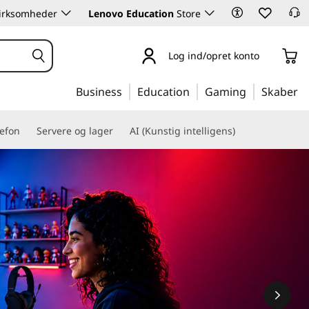
 virksomheder
Lenovo Education
Store
Log ind/opret konto
Business
Education
Gaming
Skaber
lefon
Servere og lager
AI (Kunstig intelligens)