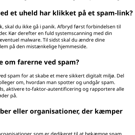
ved et uheld har klikket på et spam-link?
, skal du ikke gå i panik. Afbryd først forbindelsen til
ader. Kør derefter en fuld systemscanning med din
eventuel malware. Til sidst skal du ændre dine
t dem på den mistænkelige hjemmeside.
re om farerne ved spam?
ed spam for at skabe et mere sikkert digitalt miljø. Del
kolleger om, hvordan man spotter og undgår spam.
, aktivere to-faktor-autentificering og rapportere alle
øder på.
ber eller organisationer, der kæmper
 organisationer, som er dedikeret til at bekæmpe spam.