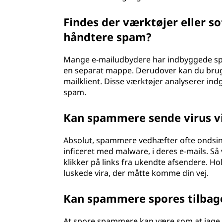
Findes der værktøjer eller 
håndtere spam?
Mange e-mailudbydere har indbyggede spa
en separat mappe. Derudover kan du bruge 
mailklient. Disse værktøjer analyserer in
spam.
Kan spammere sende virus vi
Absolut, spammere vedhæfter ofte ondsinded
inficeret med malware, i deres e-mails. Så 
klikker på links fra ukendte afsendere. Ho
luskede vira, der måtte komme din vej.
Kan spammere spores tilbage
At spore spammere kan være som at jage sp