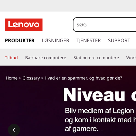
s
p
PRODUKTER
LØSNINGER
TJENESTER
SUPPORT
r
i
Tilbud
Bærbare computere
Stationære computere
Work
n
g
t
Home
>
Glossary
> Hvad er en spammer, og hvad gør de?
i
l
h
o
v
e
d
i
n