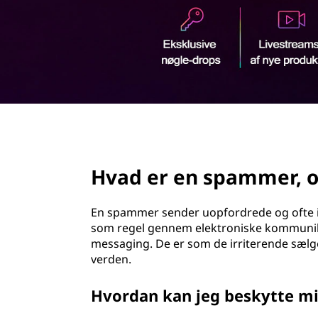
d
h
o
l
d
page hero 2/3
Hvad er en spammer, o
En spammer sender uopfordrede og ofte ir
som regel gennem elektroniske kommunikat
messaging. De er som de irriterende sælgere
verden.
Hvordan kan jeg beskytte 