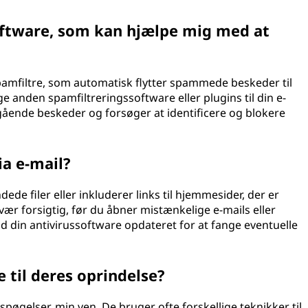
software, som kan hjælpe mig med at
mfiltre, som automatisk flytter spammede beskeder til
anden spamfiltreringssoftware eller plugins til din e-
dgående beskeder og forsøger at identificere og blokere
a e-mail?
e filer eller inkluderer links til hjemmesider, der er
vær forsigtig, før du åbner mistænkelige e-mails eller
ld din antivirussoftware opdateret for at fange eventuelle
 til deres oprindelse?
øgelser, min ven. De bruger ofte forskellige teknikker til