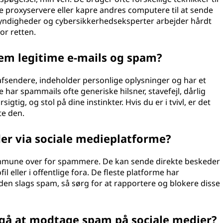
ere proxyservere eller kapre andres computere til at sende
digheder og cybersikkerhedseksperter arbejder hårdt
or retten.
em legitime e-mails og spam?
afsendere, indeholder personlige oplysninger og har et
har spammails ofte generiske hilsner, stavefejl, dårlig
gtig, og stol på dine instinkter. Hvis du er i tvivl, er det
te den.
r via sociale medieplatforme?
 immune over for spammere. De kan sende direkte beskeder
 eller i offentlige fora. De fleste platforme har
en slags spam, så sørg for at rapportere og blokere disse
dgå at modtage spam på sociale medier?