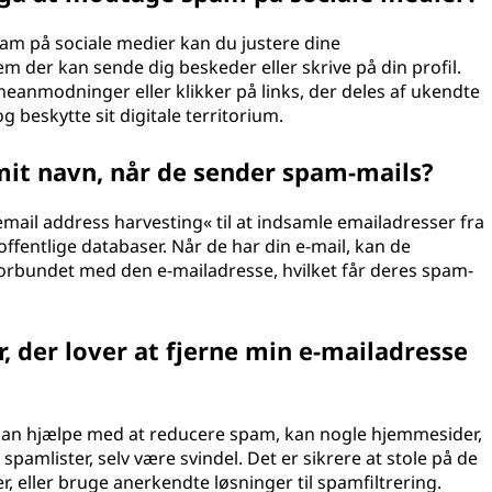
am på sociale medier kan du justere dine
vem der kan sende dig beskeder eller skrive på din profil.
neanmodninger eller klikker på links, der deles af ukendte
 beskytte sit digitale territorium.
t navn, når de sender spam-mails?
ail address harvesting« til at indsamle emailadresser fra
 offentlige databaser. Når de har din e-mail, kan de
t forbundet med den e-mailadresse, hvilket får deres spam-
, der lover at fjerne min e-mailadresse
r kan hjælpe med at reducere spam, kan nogle hjemmesider,
spamlister, selv være svindel. Det er sikrere at stole på de
r, eller bruge anerkendte løsninger til spamfiltrering.