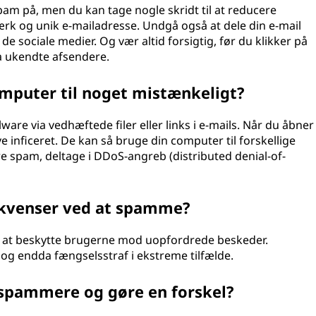
pam på, men du kan tage nogle skridt til at reducere
ærk og unik e-mailadresse. Undgå også at dele din e-mail
de sociale medier. Og vær altid forsigtig, før du klikker på
ra ukendte afsendere.
puter til noget mistænkeligt?
re via vedhæftede filer eller links i e-mails. Når du åbner
e inficeret. De kan så bruge din computer til forskellige
re spam, deltage i DDoS-angreb (distributed denial-of-
ekvenser ved at spamme?
r at beskytte brugerne mod uopfordrede beskeder.
 og endda fængselsstraf i ekstreme tilfælde.
 spammere og gøre en forskel?