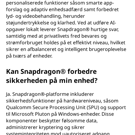
personaliserede funktioner såsom smarte app-
forslag og adaptiv enhedsadfærd samt forbedret
lyd- og videobehandling, herunder
støjundertrykkelse og klarhed. Ved at udføre AI-
opgaver lokalt leverer Snapdragon® hurtige svar,
samtidig med at privatlivets fred bevares og
strømforbruget holdes på et effektivt niveau, hvilket
sikrer en afbalanceret og intelligent brugeroplevelse
på tværs af enheder.
Kan Snapdragon® forbedre
sikkerheden på min enhed?
Ja. Snapdragon®-platforme inkluderer
sikkerhedsfunktioner på hardwareniveau, såsom
Qualcomm Secure Processing Unit (SPU) og support
til Microsoft Pluton på Windows-enheder. Disse
komponenter beskytter følsomme data,
administrerer kryptering og sikrer
systemintegriteten mod uautoriseret adgang.