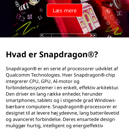
d
Læs mere
r
a
g
o
Hvad er Snapdragon®?
n
Snapdragon® er en serie af processorer udviklet af
?
Qualcomm Technologies. Hver Snapdragon®-chip
integrerer CPU, GPU, AI-motor og
forbindelsessystemer i en enkelt, effektiv arkitektur.
Den driver en lang række enheder, herunder
smartphones, tablets og i stigende grad Windows-
bærbare computere. Snapdragon®-processorer er
designet til at levere høj ydeevne, lang batterilevetid
og avanceret forbindelse. Deres ensartede design
muliggør hurtig, intelligent og energieffektiv