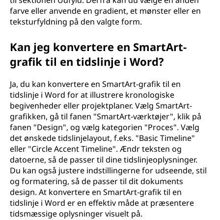
til sektionen Udfyld. Derfra kan du vælge en anden
farve eller anvende en gradient, et mønster eller en
teksturfyldning på den valgte form.
Kan jeg konvertere en SmartArt-
grafik til en tidslinje i Word?
Ja, du kan konvertere en SmartArt-grafik til en
tidslinje i Word for at illustrere kronologiske
begivenheder eller projektplaner. Vælg SmartArt-
grafikken, gå til fanen "SmartArt-værktøjer", klik på
fanen "Design", og vælg kategorien "Proces". Vælg
det ønskede tidslinjelayout, f.eks. "Basic Timeline"
eller "Circle Accent Timeline". Ændr teksten og
datoerne, så de passer til dine tidslinjeoplysninger.
Du kan også justere indstillingerne for udseende, stil
og formatering, så de passer til dit dokuments
design. At konvertere en SmartArt-grafik til en
tidslinje i Word er en effektiv måde at præsentere
tidsmæssige oplysninger visuelt på.