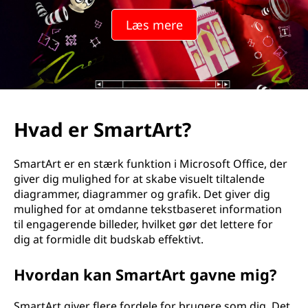
t
Læs mere
A
r
t
?
Hvad er SmartArt?
SmartArt er en stærk funktion i Microsoft Office, der
giver dig mulighed for at skabe visuelt tiltalende
diagrammer, diagrammer og grafik. Det giver dig
mulighed for at omdanne tekstbaseret information
til engagerende billeder, hvilket gør det lettere for
dig at formidle dit budskab effektivt.
Hvordan kan SmartArt gavne mig?
SmartArt giver flere fordele for brugere som dig. Det