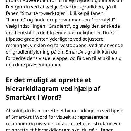
grafik i PowerPoint for at tilføje dybde og dimension.
Det gør du ved at vælge SmartArt-grafikken, gå til
fanen "SmartArt-værktøjer", klikke på fanen
"Format" og finde dropdown-menuen "Formfyld".
Vælg indstillingen "Gradient", og vælg den ønskede
gradientstil fra de tilgængelige muligheder. Du kan
tilpasse gradienten yderligere ved at justere
retningen, vinklen og farvestoppene. Ved at anvende
en gradientfyldning på din SmartArt-grafik kan du
forbedre dens visuelle appel og få den til at skille sig
ud i dine præsentationer.
Er det muligt at oprette et
hierarkidiagram ved hjælp af
SmartArt i Word?
Absolut, du kan oprette et hierarkidiagram ved hjælp
af SmartArt i Word for visuelt at repræsentere
relationer og niveauer af autoritet eller struktur. For
at oprette et hierarkidiagram skal du gå til fanen