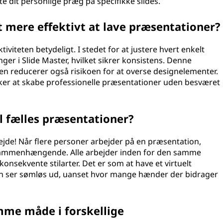
e dit personlige præg på specifikke slides.
 mere effektivt at lave præsentationer?
viteten betydeligt. I stedet for at justere hvert enkelt
ger i Slide Master, hvilket sikrer konsistens. Denne
men reducerer også risikoen for at overse designelementer.
ker at skabe professionelle præsentationer uden besværet
il fælles præsentationer?
jde! Når flere personer arbejder på en præsentation,
er sammenhængende. Alle arbejder inden for den samme
konsekvente stilarter. Det er som at have et virtuelt
ion ser sømløs ud, uanset hvor mange hænder der bidrager
mme måde i forskellige