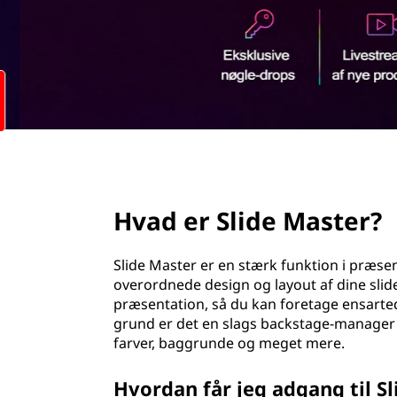
e
d
M
h
o
a
l
d
s
t
page hero 2/3
e
Hvad er Slide Master?
r
?
Slide Master er en stærk funktion i præse
overordnede design og layout af dine slid
præsentation, så du kan foretage ensarted
grund er det en slags backstage-manager fo
farver, baggrunde og meget mere.
Hvordan får jeg adgang til S