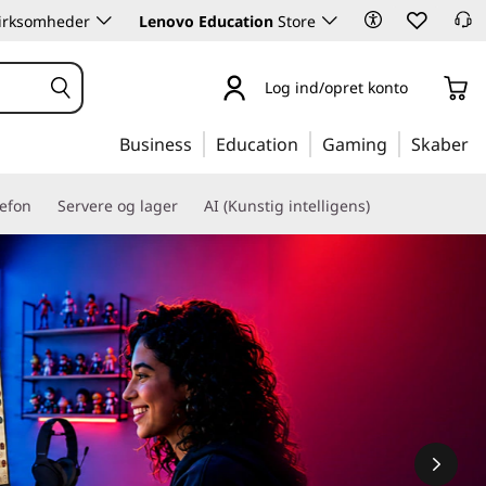
 virksomheder
Lenovo Education
Store
Log ind/opret konto
Business
Education
Gaming
Skaber
lefon
Servere og lager
AI (Kunstig intelligens)