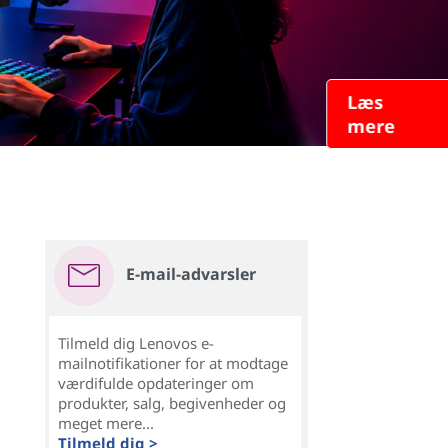
Læs
mere
E-mail-advarsler
Tilmeld dig Lenovos e-
mailnotifikationer for at modtage
værdifulde opdateringer om
produkter, salg, begivenheder og
meget mere...
Tilmeld dig >