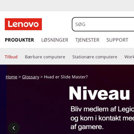
H
v
a
s
p
PRODUKTER
LØSNINGER
TJENESTER
SUPPORT
d
r
i
e
Tilbud
Bærbare computere
Stationære computere
Work
n
g
r
t
Home
>
Glossary
> Hvad er Slide Master?
i
S
l
h
l
o
v
i
e
d
d
i
n