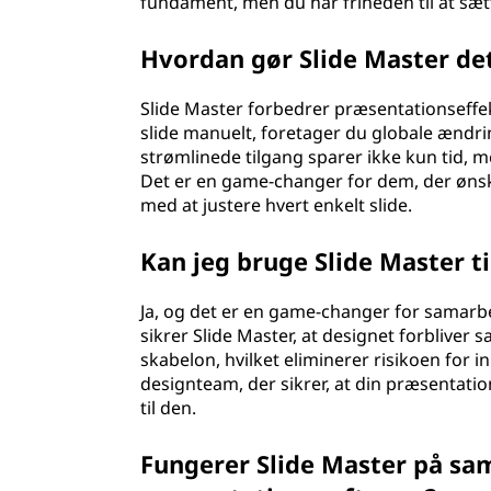
fundament, men du har friheden til at sætt
Hvordan gør Slide Master det
Slide Master forbedrer præsentationseffekti
slide manuelt, foretager du globale ændrin
strømlinede tilgang sparer ikke kun tid, 
Det er en game-changer for dem, der øns
med at justere hvert enkelt slide.
Kan jeg bruge Slide Master t
Ja, og det er en game-changer for samarbe
sikrer Slide Master, at designet forbliv
skabelon, hvilket eliminerer risikoen for in
designteam, der sikrer, at din præsentat
til den.
Fungerer Slide Master på sa