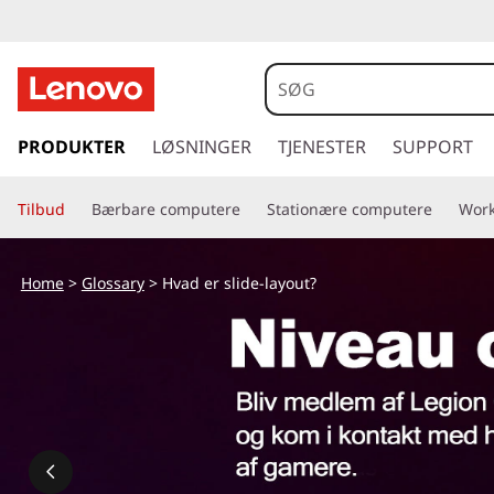
H
v
a
s
p
PRODUKTER
LØSNINGER
TJENESTER
SUPPORT
d
r
i
e
Tilbud
Bærbare computere
Stationære computere
Work
n
g
r
t
Home
>
Glossary
> Hvad er slide-layout?
i
s
l
h
l
o
v
i
e
d
d
i
n