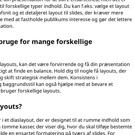
til forskellige typer indhold. Du kan f.eks. vælge et layout
afsnit og et detaljeret layout til slides, der kræver mere
pe med at fastholde publikums interesse og gør det lettere
ation.
bruge for mange forskellige
elayouts, kan det være forvirrende og få din præsentation
t at finde en balance. Hold dig til nogle få layouts, der
 skift strategisk mellem dem. Konsistens i
og baggrundsstil kan også hjælpe med at bevare et
uger forskellige layouts.
ayouts?
 et diaslayout, der er designet til at rumme indhold som
 tomme kasser, der viser dig, hvor du skal tilføje bestemte
lde en ensartet formatering på tværs af slides. For