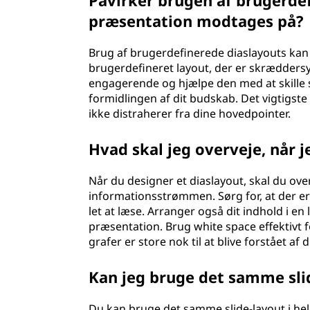
Påvirker brugen af brugerde
præsentation modtages på?
Brug af brugerdefinerede diaslayouts kan
brugerdefineret layout, der er skræddersy
engagerende og hjælpe den med at skille si
formidlingen af dit budskab. Det vigtigste 
ikke distraherer fra dine hovedpointer.
Hvad skal jeg overveje, når j
Når du designer et diaslayout, skal du o
informationsstrømmen. Sørg for, at der er 
let at læse. Arranger også dit indhold i e
præsentation. Brug white space effektivt fo
grafer er store nok til at blive forstået af 
Kan jeg bruge det samme sli
Du kan bruge det samme slide-layout i hel