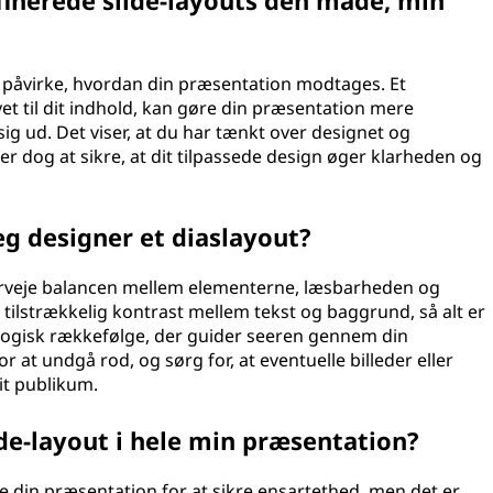
finerede slide-layouts den måde, min
 påvirke, hvordan din præsentation modtages. Et
et til dit indhold, kan gøre din præsentation mere
g ud. Det viser, at du har tænkt over designet og
er dog at sikre, at dit tilpassede design øger klarheden og
eg designer et diaslayout?
verveje balancen mellem elementerne, læsbarheden og
tilstrækkelig kontrast mellem tekst og baggrund, så alt er
n logisk rækkefølge, der guider seeren gennem din
r at undgå rod, og sørg for, at eventuelle billeder eller
dit publikum.
de-layout i hele min præsentation?
e din præsentation for at sikre ensartethed, men det er