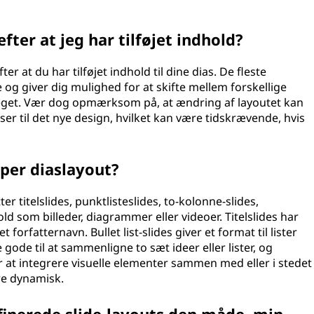
fter at jeg har tilføjet indhold?
er at du har tilføjet indhold til dine dias. De fleste
og giver dig mulighed for at skifte mellem forskellige
t eget. Vær dog opmærksom på, at ændring af layoutet kan
ser til det nye design, hvilket kan være tidskrævende, hvis
per diaslayout?
r titelslides, punktlisteslides, to-kolonne-slides,
 som billeder, diagrammer eller videoer. Titelslides har
t forfatternavn. Bullet list-slides giver et format til lister
ode til at sammenligne to sæt ideer eller lister, og
 at integrere visuelle elementer sammen med eller i stedet
re dynamisk.