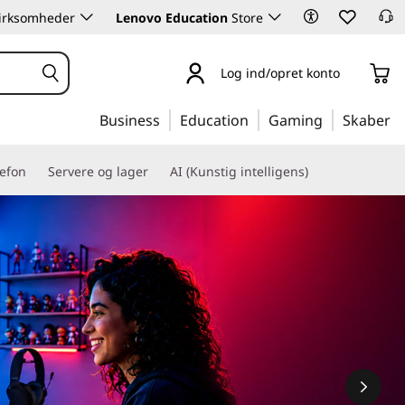
 virksomheder
Lenovo Education
Store
Log ind/opret konto
Business
Education
Gaming
Skaber
lefon
Servere og lager
AI (Kunstig intelligens)