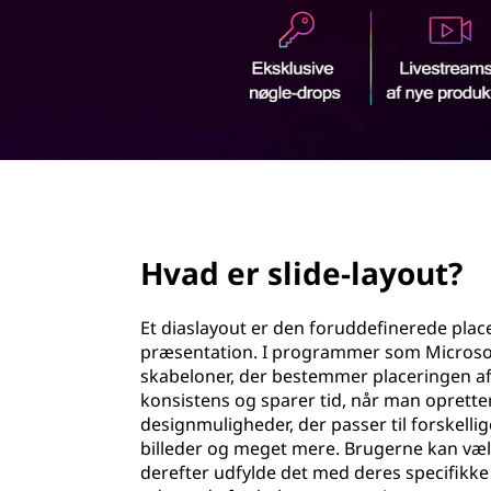
e
d
-
h
o
l
l
d
a
y
page hero 2/3
o
Hvad er slide-layout?
u
t
Et diaslayout er den foruddefinerede plac
præsentation. I programmer som Microsoft
?
skabeloner, der bestemmer placeringen af te
konsistens og sparer tid, når man opretter
designmuligheder, der passer til forskellige 
billeder og meget mere. Brugerne kan vælg
derefter udfylde det med deres specifikke 