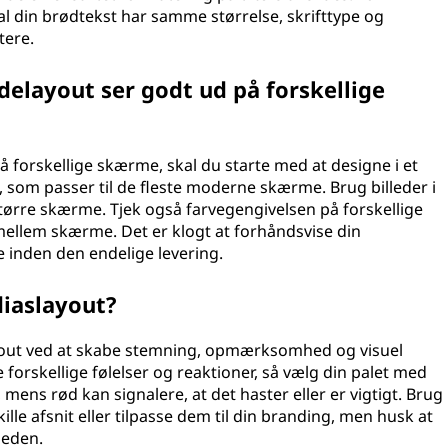
 al din brødtekst har samme størrelse, skrifttype og
tere.
idelayout ser godt ud på forskellige
 på forskellige skærme, skal du starte med at designe i et
9, som passer til de fleste moderne skærme. Brug billeder i
større skærme. Tjek også farvegengivelsen på forskellige
 mellem skærme. Det er klogt at forhåndsvise din
 inden den endelige levering.
 diaslayout?
-layout ved at skabe stemning, opmærksomhed og visuel
 forskellige følelser og reaktioner, så vælg din palet med
o, mens rød kan signalere, at det haster eller er vigtigt. Brug
ille afsnit eller tilpasse dem til din branding, men husk at
heden.