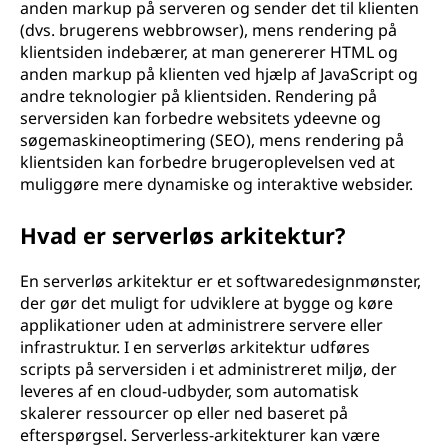
anden markup på serveren og sender det til klienten
(dvs. brugerens webbrowser), mens rendering på
klientsiden indebærer, at man genererer HTML og
anden markup på klienten ved hjælp af JavaScript og
andre teknologier på klientsiden. Rendering på
serversiden kan forbedre websitets ydeevne og
søgemaskineoptimering (SEO), mens rendering på
klientsiden kan forbedre brugeroplevelsen ved at
muliggøre mere dynamiske og interaktive websider.
Hvad er serverløs arkitektur?
En serverløs arkitektur er et softwaredesignmønster,
der gør det muligt for udviklere at bygge og køre
applikationer uden at administrere servere eller
infrastruktur. I en serverløs arkitektur udføres
scripts på serversiden i et administreret miljø, der
leveres af en cloud-udbyder, som automatisk
skalerer ressourcer op eller ned baseret på
efterspørgsel. Serverless-arkitekturer kan være