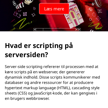
p
Læs mere
t
i
n
g
Hvad er scripting på
p
serversiden?
å
Server-side scripting refererer til processen med at
s
køre scripts på en webserver, der genererer
dynamisk indhold. Disse scripts kommunikerer med
e
databaser og andre ressourcer for at producere
hypertext markup language (HTML), cascading style
r
sheets (CSS) og JavaScript-kode, der kan gengives i
en brugers webbrowser.
v