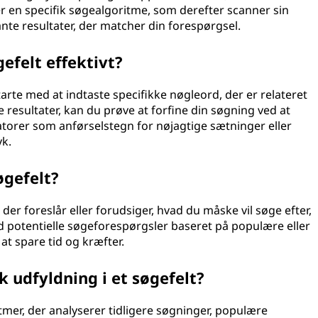
ler en specifik søgealgoritme, som derefter scanner sin
vante resultater, der matcher din forespørgsel.
efelt effektivt?
starte med at indtaste specifikke nøgleord, der er relateret
ge resultater, kan du prøve at forfine din søgning ved at
atorer som anførselstegn for nøjagtige sætninger eller
yk.
øgefelt?
 der foreslår eller forudsiger, hvad du måske vil søge efter,
ed potentielle søgeforespørgsler baseret på populære eller
at spare tid og kræfter.
 udfyldning i et søgefelt?
itmer, der analyserer tidligere søgninger, populære