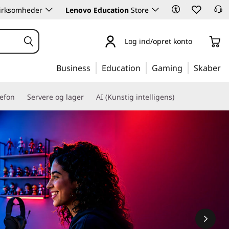
 virksomheder
Lenovo Education
Store
Log ind/opret konto
Business
Education
Gaming
Skaber
lefon
Servere og lager
AI (Kunstig intelligens)