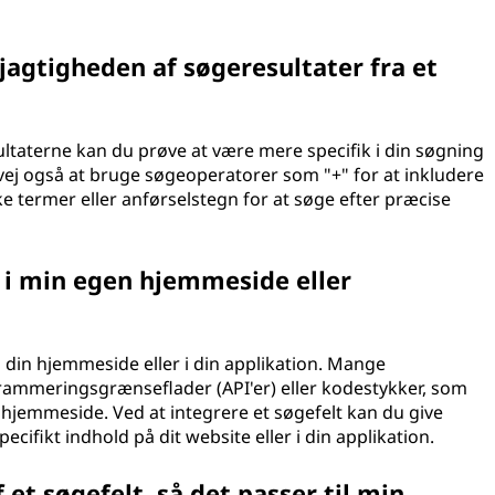
agtigheden af søgeresultater fra et
ltaterne kan du prøve at være mere specifik i din søgning
vej også at bruge søgeoperatorer som "+" for at inkludere
kke termer eller anførselstegn for at søge efter præcise
t i min egen hjemmeside eller
på din hjemmeside eller i din applikation. Mange
ammeringsgrænseflader (API'er) eller kodestykker, som
din hjemmeside. Ved at integrere et søgefelt kan du give
ifikt indhold på dit website eller i din applikation.
 et søgefelt, så det passer til min