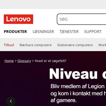
s
p
PRODUKTER
LØSNINGER
TJENESTER
SUPPORT
r
i
Tilbud
Bærbare computere
Stationære computere
Work
n
g
t
Home
>
Glossary
> Hvad er et søgefelt?
i
l
h
o
v
e
d
i
n