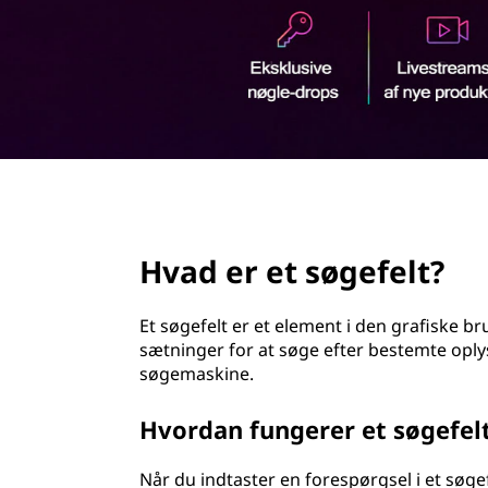
d
h
o
l
d
page hero 2/3
Hvad er et søgefelt?
Et søgefelt er et element i den grafiske 
sætninger for at søge efter bestemte oplys
søgemaskine.
Hvordan fungerer et søgefel
Når du indtaster en forespørgsel i et søge