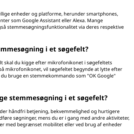
llige enheder og platforme, herunder smartphones,
enter som Google Assistant eller Alexa. Mange
gså stemmesøgningsfunktionalitet via deres respektive
emmesøgning i et søgefelt?
t skal du kigge efter mikrofonikonet i søgefeltets
på mikrofonikonet, vil søgefeltet begynde at lytte efter
an du bruge en stemmekommando som "OK Google"
uge stemmesøgning i et søgefelt?
nder håndfri betjening, bekvemmelighed og hurtigere
dføre søgninger, mens du er i gang med andre aktiviteter,
ner med begrænset mobilitet eller ved brug af enheder