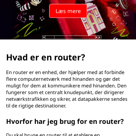
u
Læs mere
t
e
r
?
Hvad er en router?
En router er en enhed, der hjælper med at forbinde
flere computernetværk med hinanden og gør det
muligt for dem at kommunikere med hinanden. Den
fungerer som et centralt knudepunkt, der dirigerer
netværkstrafikken og sikrer, at datapakkerne sendes
til de rigtige destinationer.
Hvorfor har jeg brug for en router?
Du skal bruge en router til at etablere en