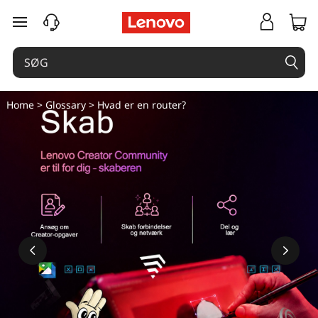
H
spring til hovedindhold
v
a
d
Home
>
Glossary
> Hvad er en router?
e
r
e
n
r
o