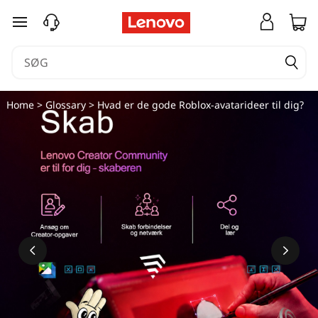
spring til hovedindhold
Home
>
Glossary
> Hvad er de gode Roblox-avatarideer til dig?