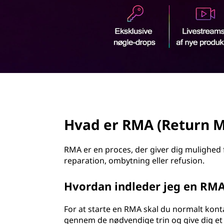
R
d
e
h
o
t
l
d
u
r
page hero 2/3
n
Hvad er RMA (Return M
M
e
RMA er en proces, der giver dig mulighed fo
reparation, ombytning eller refusion.
r
Hvordan indleder jeg en RM
c
For at starte en RMA skal du normalt kont
h
gennem de nødvendige trin og give dig 