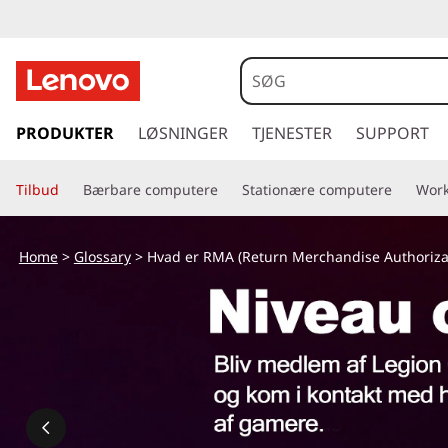
H
v
a
s
p
PRODUKTER
LØSNINGER
TJENESTER
SUPPORT
d
r
i
e
Tilbud
Bærbare computere
Stationære computere
Work
n
g
r
t
Home
>
Glossary
> Hvad er RMA (Return Merchandise Authoriza
i
R
l
h
M
o
v
A
e
d
(
i
n