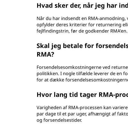
o
Hvad sker der, når jeg har 
r
Når du har indsendt en RMA-anmodning, 
i
opfylder deres kriterier for returnering e
fejlfindingstrin, før de godkender RMA'en.
z
Skal jeg betale for forsendel
a
RMA?
t
Forsendelsesomkostningerne ved returneri
politikken. I nogle tilfælde leverer de en f
i
for at dække forsendelsesomkostningern
o
Hvor lang tid tager RMA-pro
n
Varigheden af RMA-processen kan variere 
)
par dage til et par uger, afhængigt af fa
og forsendelsestider.
?