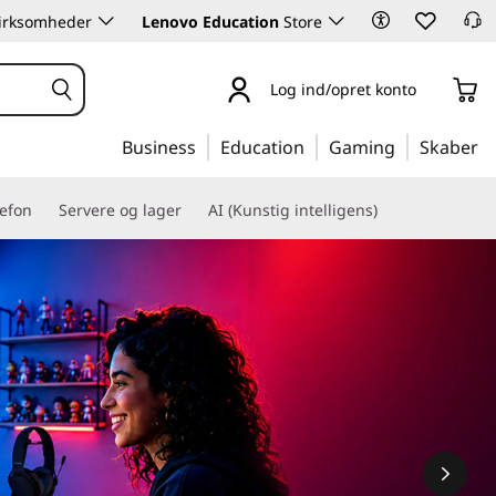
 virksomheder
Lenovo Education
Store
Log ind/opret konto
Business
Education
Gaming
Skaber
lefon
Servere og lager
AI (Kunstig intelligens)