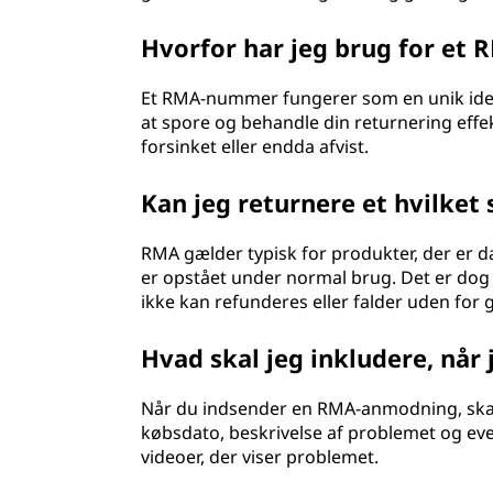
a
Hvorfor har jeg brug for e
n
Et RMA-nummer fungerer som en unik iden
d
at spore og behandle din returnering eff
forsinket eller endda afvist.
i
Kan jeg returnere et hvilke
s
RMA gælder typisk for produkter, der er dæ
e
er opstået under normal brug. Det er dog ik
ikke kan refunderes eller falder uden for 
A
u
Hvad skal jeg inkludere, nå
t
Når du indsender en RMA-anmodning, skal
købsdato, beskrivelse af problemet og ev
h
videoer, der viser problemet.