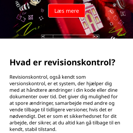
s
Læs mere
i
o
n
s
Hvad er revisionskontrol?
k
o
Revisionskontrol, også kendt som
versionskontrol, er et system, der hjælper dig
n
med at håndtere ændringer i din kode eller dine
dokumenter over tid. Det giver dig mulighed for
t
at spore ændringer, samarbejde med andre og
vende tilbage til tidligere versioner, hvis det er
r
nødvendigt. Det er som et sikkerhedsnet for dit
arbejde, der sikrer, at du altid kan gå tilbage til en
o
kendt, stabil tilstand.