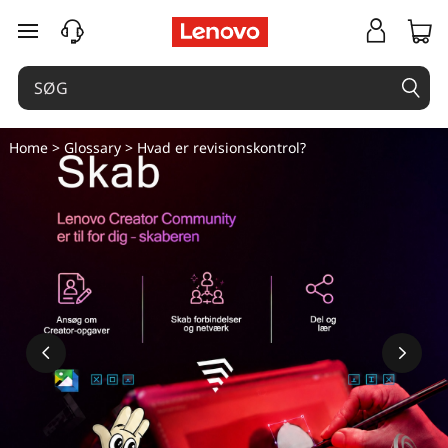
H
spring til hovedindhold
v
a
d
Home
>
Glossary
> Hvad er revisionskontrol?
e
r
r
e
v
i