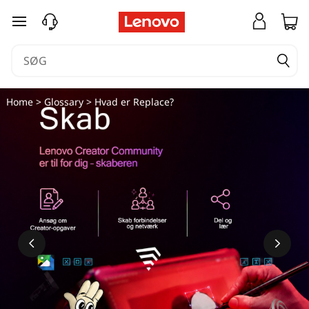
spring til hovedindhold
Home
>
Glossary
> Hvad er Replace?