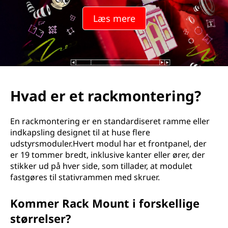
a
Læs mere
t
i
v
m
Hvad er et rackmontering?
o
En rackmontering er en standardiseret ramme eller
n
indkapsling designet til at huse flere
udstyrsmoduler.Hvert modul har et frontpanel, der
t
er 19 tommer bredt, inklusive kanter eller ører, der
stikker ud på hver side, som tillader, at modulet
e
fastgøres til stativrammen med skruer.
r
Kommer Rack Mount i forskellige
i
størrelser?