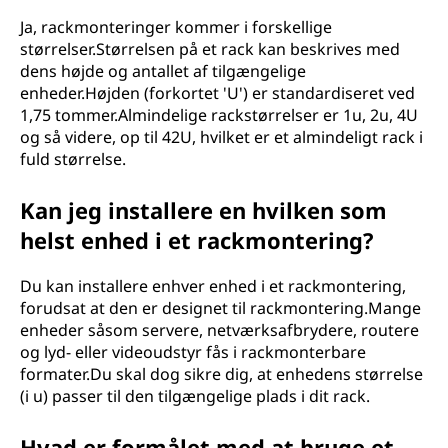
n
Ja, rackmonteringer kommer i forskellige
størrelser.Størrelsen på et rack kan beskrives med
g
dens højde og antallet af tilgængelige
enheder.Højden (forkortet 'U') er standardiseret ved
?
1,75 tommer.Almindelige rackstørrelser er 1u, 2u, 4U
og så videre, op til 42U, hvilket er et almindeligt rack i
fuld størrelse.
Kan jeg installere en hvilken som
helst enhed i et rackmontering?
Du kan installere enhver enhed i et rackmontering,
forudsat at den er designet til rackmontering.Mange
enheder såsom servere, netværksafbrydere, routere
og lyd- eller videoudstyr fås i rackmonterbare
formater.Du skal dog sikre dig, at enhedens størrelse
(i u) passer til den tilgængelige plads i dit rack.
Hvad er formålet med at bruge et