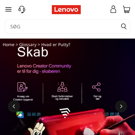
spring til hovedindhold
Home
>
Glossary
> Hvad er Putty?