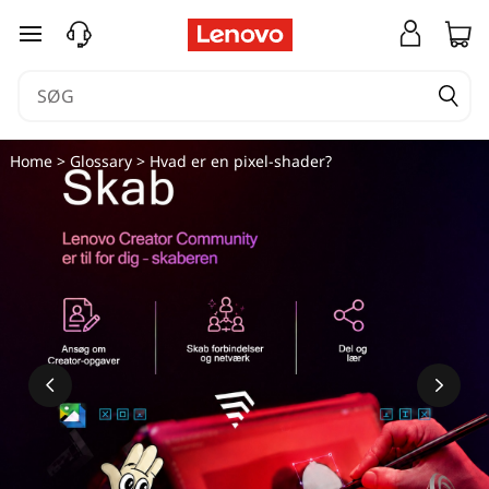
spring til hovedindhold
Home
>
Glossary
> Hvad er en pixel-shader?